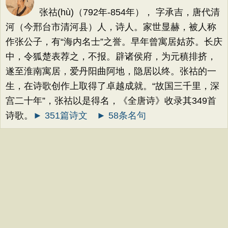
张祜(hù)（792年-854年）， 字承吉，唐代清
河（今邢台市清河县）人，诗人。家世显赫，被人称
作张公子，有“海内名士”之誉。早年曾寓居姑苏。长庆
中，令狐楚表荐之，不报。辟诸侯府，为元稹排挤，
遂至淮南寓居，爱丹阳曲阿地，隐居以终。张祜的一
生，在诗歌创作上取得了卓越成就。“故国三千里，深
宫二十年”，张祜以是得名，《全唐诗》收录其349首
诗歌。
► 351篇诗文
► 58条名句