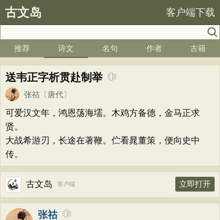
古文岛
客户端下载
推荐
诗文
名句
作者
古籍
送韦正字析贯赴制举
张祜
〔唐代〕
可爱汉文年，鸿恩荡海壖。木鸡方备德，金马正求
贤。
大战希游刃，长途在著鞭。伫看晁董策，便向史中
传。
古文岛
立即打开
客户端
张祜