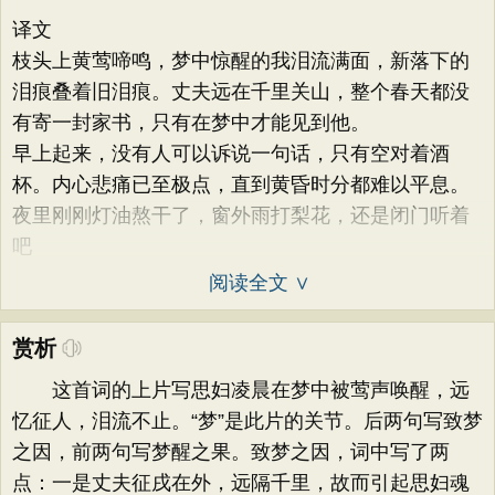
译文
枝头上黄莺啼鸣，梦中惊醒的我泪流满面，新落下的
泪痕叠着旧泪痕。丈夫远在千里关山，整个春天都没
有寄一封家书，只有在梦中才能见到他。
早上起来，没有人可以诉说一句话，只有空对着酒
杯。内心悲痛已至极点，直到黄昏时分都难以平息。
夜里刚刚灯油熬干了，窗外雨打梨花，还是闭门听着
吧
阅读全文 ∨
赏析
这首词的上片写思妇凌晨在梦中被莺声唤醒，远
忆征人，泪流不止。“梦”是此片的关节。后两句写致梦
之因，前两句写梦醒之果。致梦之因，词中写了两
点：一是丈夫征戌在外，远隔千里，故而引起思妇魂