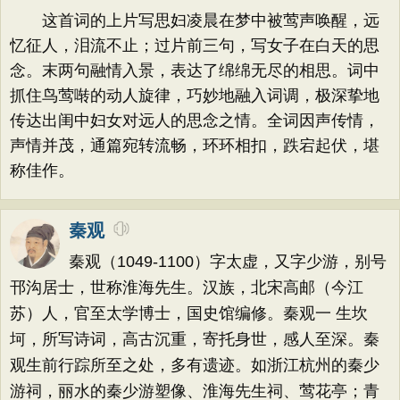
这首词的上片写思妇凌晨在梦中被莺声唤醒，远
忆征人，泪流不止；过片前三句，写女子在白天的思
念。末两句融情入景，表达了绵绵无尽的相思。词中
抓住鸟莺啭的动人旋律，巧妙地融入词调，极深挚地
传达出闺中妇女对远人的思念之情。全词因声传情，
声情并茂，通篇宛转流畅，环环相扣，跌宕起伏，堪
称佳作。
秦观
秦观（1049-1100）字太虚，又字少游，别号
邗沟居士，世称淮海先生。汉族，北宋高邮（今江
苏）人，官至太学博士，国史馆编修。秦观一 生坎
坷，所写诗词，高古沉重，寄托身世，感人至深。秦
观生前行踪所至之处，多有遗迹。如浙江杭州的秦少
游祠，丽水的秦少游塑像、淮海先生祠、莺花亭；青