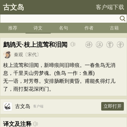
古文岛
客户端下载
推荐
诗文
名句
作者
古籍
鹧鸪天·枝上流莺和泪闻
秦观
〔宋代〕
枝上流莺和泪闻，新啼痕间旧啼痕。一春鱼鸟无消
息，千里关山劳梦魂。(鱼鸟 一作：鱼雁)
无一语，对芳尊。安排肠断到黄昏。甫能炙得灯儿
了，雨打梨花深闭门。
古文岛
立即打开
客户端
译文及注释