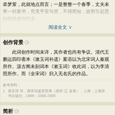
牵梦萦，此就地点而言；一是整整一个春季，丈夫未
寄一封家书，究竟平安与否，不得而知，故而引起思
妇的忧虑与忆念，
阅读全文 ∨
创作背景
此词创作时间未详，其作者也尚有争议。清代王
鹏运四印斋本《漱玉词补遗》案语以为北宋词人秦观
所作。汲古阁未刻词本《漱玉词》收此词，以为李清
照所作。而《全宋词》归入无名氏的作品。
参考资料：
1、
唐圭璋 等．唐宋词鉴赏辞典（南宋·辽·金卷）．上海：上海辞
书出版社，1988：2368-2369
简析