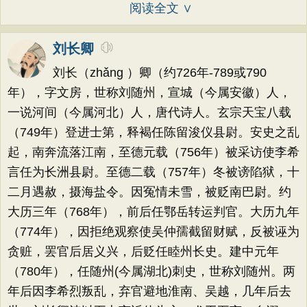
阅读全文 ∨
刘长卿
刘长（zhǎng ）卿（约726年-789或790
年），字文房，世称刘随州，宣城（今属安徽）人，
一说河间（今属河北）人，唐代诗人。玄宗天宝八载
（749年）登进士第，释褐任陈留浚仪县尉。安史之乱
起，南奔流落江南，至德元载（756年）被采访使李希
言任为长洲县尉。至德二载（757年）冬被谤陷狱，十
二月遇赦，摄海盐令。因冤情未雪，被贬南巴尉。约
大历三年（768年），前后任鄂岳转运判官。大历九年
（774年），因拒绝观察使吴仲孺截留财赋，反被诬为
贪赃，罢官后居义兴，后贬任睦州长史。建中元年
（780年），任随州(今属湖北)刺史，世称刘随州。两
年后因李希烈叛乱，弃官避地淮南、吴越，几年后去