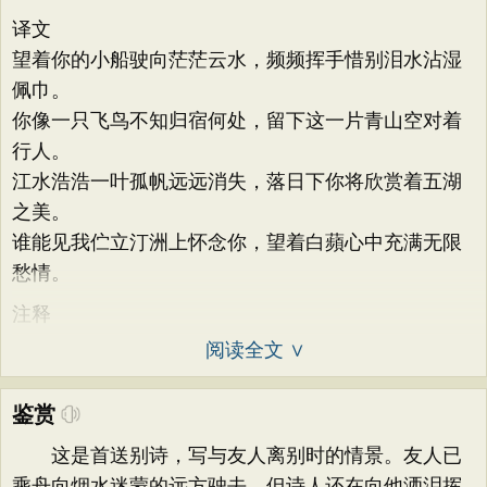
译文
望着你的小船驶向茫茫云水，频频挥手惜别泪水沾湿
佩巾。
你像一只飞鸟不知归宿何处，留下这一片青山空对着
行人。
江水浩浩一叶孤帆远远消失，落日下你将欣赏着五湖
之美。
谁能见我伫立汀洲上怀念你，望着白蘋心中充满无限
愁情。
注释
阅读全文 ∨
鉴赏
这是首送别诗，写与友人离别时的情景。友人已
乘舟向烟水迷蒙的远方驶去，但诗人还在向他洒泪挥