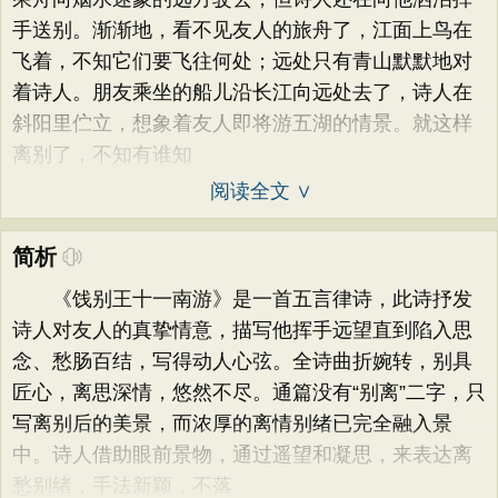
手送别。渐渐地，看不见友人的旅舟了，江面上鸟在
飞着，不知它们要飞往何处；远处只有青山默默地对
着诗人。朋友乘坐的船儿沿长江向远处去了，诗人在
斜阳里伫立，想象着友人即将游五湖的情景。就这样
离别了，不知有谁知
阅读全文 ∨
简析
《饯别王十一南游》是一首五言律诗，此诗抒发
诗人对友人的真挚情意，描写他挥手远望直到陷入思
念、愁肠百结，写得动人心弦。全诗曲折婉转，别具
匠心，离思深情，悠然不尽。通篇没有“别离”二字，只
写离别后的美景，而浓厚的离情别绪已完全融入景
中。诗人借助眼前景物，通过遥望和凝思，来表达离
愁别绪，手法新颖，不落