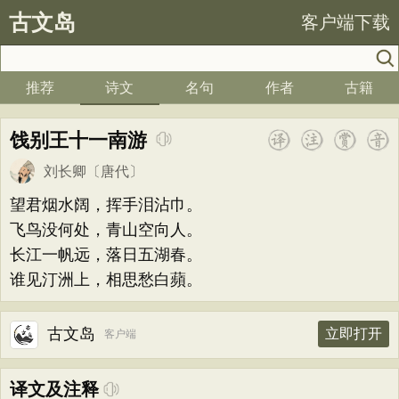
古文岛
客户端下载
推荐
诗文
名句
作者
古籍
饯别王十一南游
刘长卿
〔唐代〕
望君烟水阔，挥手泪沾巾。
飞鸟没何处，青山空向人。
长江一帆远，落日五湖春。
谁见汀洲上，相思愁白蘋。
古文岛
立即打开
客户端
译文及注释