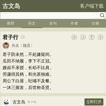
古文岛
客户端下载
推荐
诗文
名句
作者
古籍
君子行
佚名
〔魏晋〕
君子防未然，不处嫌疑间。
瓜田不纳履，李下不正冠。
嫂叔不亲授，长幼不比肩。
劳谦得其柄，和光甚独难。
周公下白屋，吐哺不及餐。
一沐三握发，后世称圣贤。
古文岛
立即打开
客户端