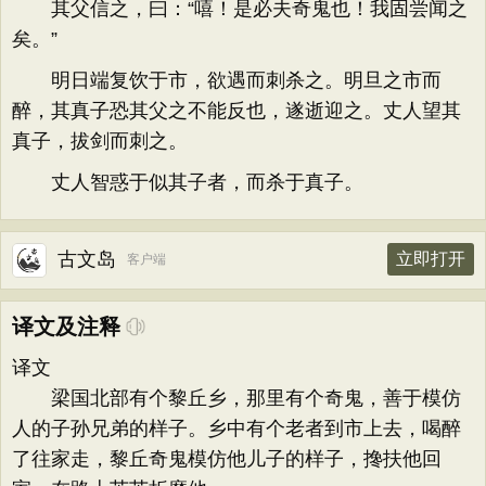
其父信之，曰：“嘻！是必夫奇鬼也！我固尝闻之
矣。”
明日端复饮于市，欲遇而刺杀之。明旦之市而
醉，其真子恐其父之不能反也，遂逝迎之。丈人望其
真子，拔剑而刺之。
丈人智惑于似其子者，而杀于真子。
古文岛
立即打开
客户端
译文及注释
译文
梁国北部有个黎丘乡，那里有个奇鬼，善于模仿
人的子孙兄弟的样子。乡中有个老者到市上去，喝醉
了往家走，黎丘奇鬼模仿他儿子的样子，搀扶他回