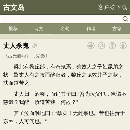
古文岛
客户端下载
推荐
诗文
名句
作者
古籍
丈人杀鬼
《吕氏春秋》
〔先秦〕
梁北有黎丘部，有奇鬼焉，善效人之子姓昆弟之
状。邑丈人有之市而醉归者，黎丘之鬼效其子之状，
扶而道苦之。
丈人归，酒醒，而诮其子曰:“吾为汝父也，岂谓不
慈哉？我醉，汝道苦我，何故？”
其子泣而触地曰：“孽矣！无此事也。昔也往责于
东邑，人可问也。”