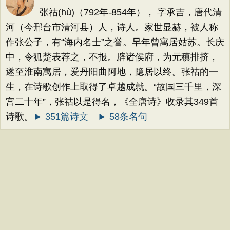
张祜(hù)（792年-854年）， 字承吉，唐代清
河（今邢台市清河县）人，诗人。家世显赫，被人称
作张公子，有“海内名士”之誉。早年曾寓居姑苏。长庆
中，令狐楚表荐之，不报。辟诸侯府，为元稹排挤，
遂至淮南寓居，爱丹阳曲阿地，隐居以终。张祜的一
生，在诗歌创作上取得了卓越成就。“故国三千里，深
宫二十年”，张祜以是得名，《全唐诗》收录其349首
诗歌。
► 351篇诗文
► 58条名句