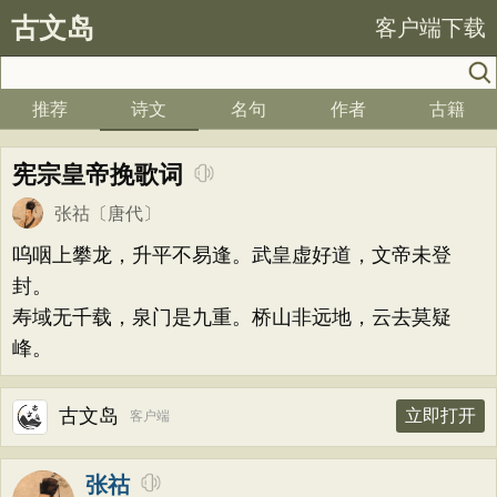
古文岛
客户端下载
推荐
诗文
名句
作者
古籍
宪宗皇帝挽歌词
张祜
〔唐代〕
呜咽上攀龙，升平不易逢。武皇虚好道，文帝未登
封。
寿域无千载，泉门是九重。桥山非远地，云去莫疑
峰。
古文岛
立即打开
客户端
张祜