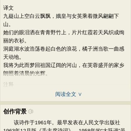
译文
九嶷山上空白云飘飘，娥皇与女英乘着微风翩翩下
山。
她们的眼泪洒在青青野竹上，片片红霞若天风织成绚
丽的衣衫。
洞庭湖水波浩荡卷起白色的浪花，橘子洲当歌一曲感
天动地。
我将为此而梦回祖国辽阔的河山，在芙蓉盛开的家乡
朗照着清晨的光辉。
注释
阅读全文 ∨
创作背景
该诗作于1961年。最早发表在人民文学出版社
1963年12月版《毛主席诗词》。1958年的“大跃进”虽