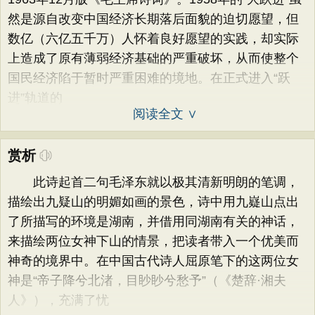
然是源自改变中国经济长期落后面貌的迫切愿望，但
数亿（六亿五千万）人怀着良好愿望的实践，却实际
上造成了原有薄弱经济基础的严重破坏，从而使整个
国民经济陷于暂时严重困难的境地。在正式进入“跃
进”轨道的
阅读全文 ∨
赏析
此诗起首二句毛泽东就以极其清新明朗的笔调，
描绘出九疑山的明媚如画的景色，诗中用九嶷山点出
了所描写的环境是湖南，并借用同湖南有关的神话，
来描绘两位女神下山的情景，把读者带入一个优美而
神奇的境界中。在中国古代诗人屈原笔下的这两位女
神是“帝子降兮北渚，目眇眇兮愁予”（《楚辞·湘夫
人》），充满了忧