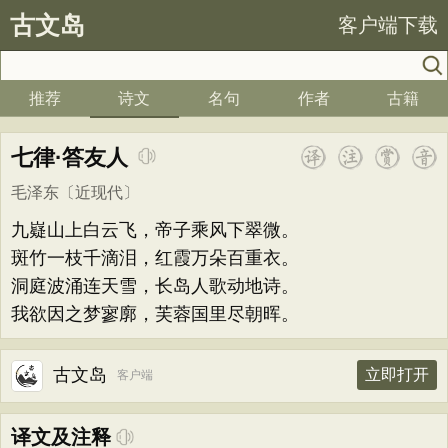
古文岛
客户端下载
推荐
诗文
名句
作者
古籍
七律·答友人
毛泽东
〔近现代〕
九嶷山上白云飞，帝子乘风下翠微。
斑竹一枝千滴泪，红霞万朵百重衣。
洞庭波涌连天雪，长岛人歌动地诗。
我欲因之梦寥廓，芙蓉国里尽朝晖。
古文岛
立即打开
客户端
译文及注释