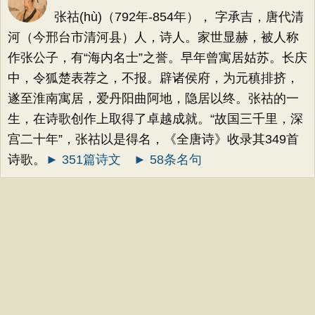
张祜(hù)（792年-854年）， 字承吉，唐代清
河（今邢台市清河县）人，诗人。家世显赫，被人称
作张公子，有“海内名士”之誉。早年曾寓居姑苏。长庆
中，令狐楚表荐之，不报。辟诸侯府，为元稹排挤，
遂至淮南寓居，爱丹阳曲阿地，隐居以终。张祜的一
生，在诗歌创作上取得了卓越成就。“故国三千里，深
宫二十年”，张祜以是得名，《全唐诗》收录其349首
诗歌。
► 351篇诗文
► 58条名句