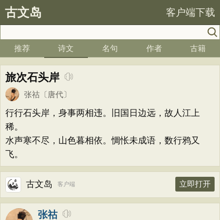
古文岛
客户端下载
推荐
诗文
名句
作者
古籍
旅次石头岸
张祜
〔唐代〕
行行石头岸，身事两相违。旧国日边远，故人江上
稀。
水声寒不尽，山色暮相依。惆怅未成语，数行鸦又
飞。
古文岛
立即打开
客户端
张祜