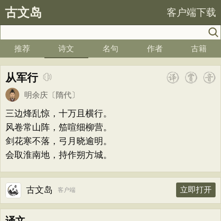
古文岛
客户端下载
推荐
诗文
名句
作者
古籍
从军行
明余庆
〔隋代〕
三边烽乱惊，十万且横行。
风卷常山阵，笳喧细柳营。
剑花寒不落，弓月晓逾明。
会取淮南地，持作朔方城。
古文岛
立即打开
客户端
译文