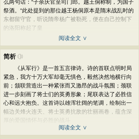
么两句话：“子余庆官至司门郎。越王侗称制，为国子
祭酒。”此处提到的那位越王杨侗原本是隋末战乱时的
东都留守官，听说隋帝杨广被勒死，便在自己控制下
的洛阳称起了皇
阅读全文 ∨
简析
《从军行》是一首五言律诗。诗的首联点明时局
紧急，我方十万大军却毫无惧色，毅然决然地横行向
前；颔联营造出一种紧张而又激昂的战斗氛围；颈联
进一步刻画了将士们的英勇形象；尾联表达了必胜信
心和远大抱负。这首诗以雄浑壮阔的笔调，绘制出一
幅边关烽火连天、将士英勇抗敌的壮丽画卷，蕴含深
厚的爱国情怀与必胜的战斗
阅读全文 ∨