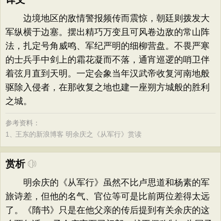
边境地区的敌情警报频传而震惊，朝廷则拨发大
军纵横于边塞。摆出精巧万变且可风卷边敌的常山阵
法，扎定号角威鸣、军纪严明的细柳营盘。不畏严寒
的士兵手中剑上的霜花凝而不落，通宵巡逻的哨卫伴
着弦月直到天明。一定会象当年汉武帝收复河南地般
驱除入侵者，在那收复之地也建一座朔方城般的胜利
之城。
参考资料：
1、
王东的新浪博客 明余庆之《从军行》赏读
赏析
明余庆的《从军行》虽然不比卢思道和杨素的军
旅诗差，但他的名气、官位等可是比前两位差得太远
了。《隋书》只是在他父亲的传后提到有关余庆的这