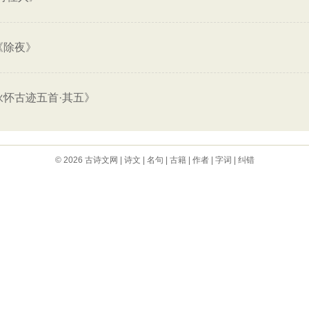
《除夜》
咏怀古迹五首·其五》
© 2026
古诗文网
|
诗文
|
名句
|
古籍
|
作者
|
字词
|
纠错