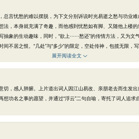
言忧愁的难以摆脱，为下文分别诉说时光易逝之愁与功业难成
想法，本身就充满了奇趣，而他感到忧愁如有脚、又随他上楼的
抽象的生动趣味，同时，“欲上······愁还”的传情方法，又为
间不居之恨。“几处”与“多少”的限定，空处传神，包揽无限，
展开阅读全文
切，感人肺腑。上片道出词人因江山易改、亲朋老去而生发出
再想功名之事的愿望，并通过“浮云”二句自喻，寄托了词人追求