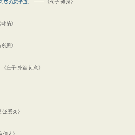
为贫穷怠乎道。
——
《荀子·修身》
《咏菊》
有所思》
—
《庄子·外篇·刻意》
》
规·泛爱众》
有佳人》