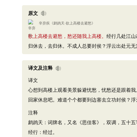
原文
辛弃疾
《
鹧鸪天·欲上高楼去避愁
》
欲上高楼去避愁，愁还随我上高楼。
经行几处江山
归休去，去归休。不成人总要封侯？浮云出处元无
译文及注释
译文
心想到高楼上观看美景躲避忧愁，忧愁还是跟着我
回家休息吧。难道个个都要到边塞去立功封侯？浮
注释
鹧鸪天：词牌名，又名《思佳客》，双调，五十五
经行：经过。