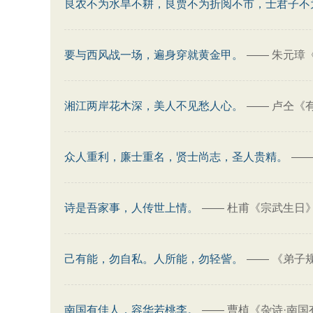
良农不为水旱不耕，良贾不为折阅不市，士君子不
要与西风战一场，遍身穿就黄金甲。
——
朱元璋
湘江两岸花木深，美人不见愁人心。
——
卢仝《
众人重利，廉士重名，贤士尚志，圣人贵精。
—
诗是吾家事，人传世上情。
——
杜甫《宗武生日
己有能，勿自私。人所能，勿轻訾。
——
《弟子
南国有佳人，容华若桃李。
——
曹植《杂诗·南国