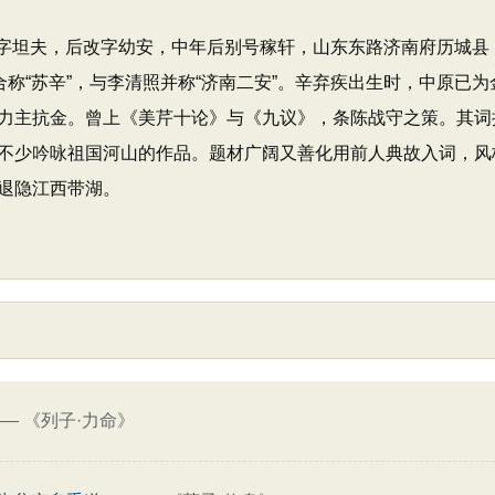
日），原字坦夫，后改字幼安，中年后别号稼轩，山东东路济南府历
合称“苏辛”，与李清照并称“济南二安”。辛弃疾出生时，中原已
力主抗金。曾上《美芹十论》与《九议》，条陈战守之策。其词
不少吟咏祖国河山的作品。题材广阔又善化用前人典故入词，风
退隐江西带湖。
——
《列子·力命》