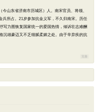
城县（今山东省济南市历城区）人。南宋官员、将领、
为金兵所占。21岁参加抗金义军，不久归南宋。历任
抒写力图恢复国家统一的爱国热情，倾诉壮志难酬
格沉雄豪迈又不乏细腻柔媚之处。由于辛弃疾的抗
完善