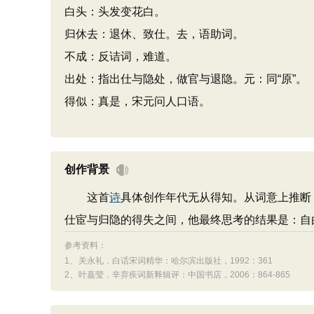
白头：头发变花白。
归休去：退休、致仕。去，语助词。
不成：反诘词，难道。
出处：指出仕与隐处，做官与退隐。元：同“原”。
得似：真是，宋元问人口语。
创作背景
这首
诗
具体创作年代无从得知。从词意上推断
仕宦与归隐的得失之间，他最终思考的结果是：自
参考资料：
1、
关永礼．白话宋词精华：哈尔滨出版社，1992：361
2、
叶嘉莹．辛弃疾词新释辑评：中国书店，2006：864-865