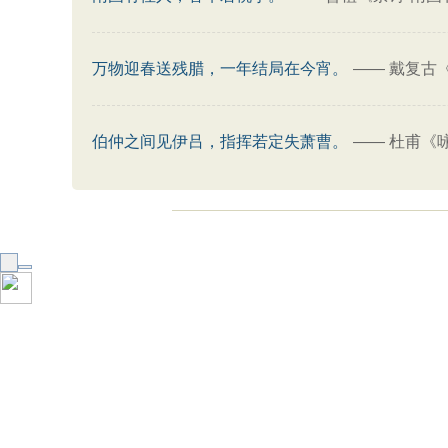
万物迎春送残腊，一年结局在今宵。
——
戴复古
伯仲之间见伊吕，指挥若定失萧曹。
——
杜甫《