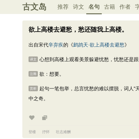
古文岛
推荐
诗文
名句
古籍
作者
欲上高楼去避愁，愁还随我上高楼。
出自宋代
辛弃疾
的《
鹧鸪天·欲上高楼去避愁
》
心想到高楼上观看美景躲避忧愁，忧愁还是跟
译文
欲：想要。
注释
起句一笔包举，总言忧愁的难以摆脱，词人“
赏析
中之奇。
登楼
抒怀
壮志难酬