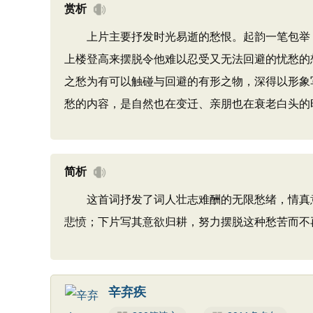
赏析
上片主要抒发时光易逝的愁恨。起韵一笔包举，总
上楼登高来摆脱令他难以忍受又无法回避的忧愁的
之愁为有可以触碰与回避的有形之物，深得以形象写
愁的内容，是自然也在变迁、亲朋也在衰老白头的时
简析
这首词抒发了词人壮志难酬的无限愁绪，情真意
悲愤；下片写其意欲归耕，努力摆脱这种愁苦而不
辛弃疾