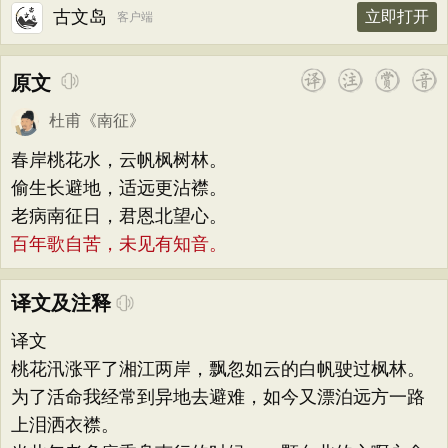
古文岛
立即打开
客户端
原文
杜甫
《
南征
》
春岸桃花水，云帆枫树林。
偷生长避地，适远更沾襟。
老病南征日，君恩北望心。
百年歌自苦，未见有知音。
译文及注释
译文
桃花汛涨平了湘江两岸，飘忽如云的白帆驶过枫林。
为了活命我经常到异地去避难，如今又漂泊远方一路
上泪洒衣襟。