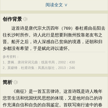
阅读全文 ∨
创作背景
这首诗是唐代宗大历四年（769）春杜甫由岳阳去
往长沙时所作。诗人此行是想要到衡州投靠老友韦之
晋。船开之后，诗人深感自己贫病的境遇，还朝和归
乡都没有希望，于是赋此诗以遣怀。
参考资料：
1、
萧枫．唐诗宋词元曲：线装书局，2002：430
2、
莫砺锋．杜甫诗集：凤凰出版社，2013：246
简析
《南征》是一首五言律诗。这首诗既是诗人晚年
悲苦生活和忧国忧民思想的体现，又是他对自己的诗
作充满自信和自负的自我鉴定。首联写南行途中的春