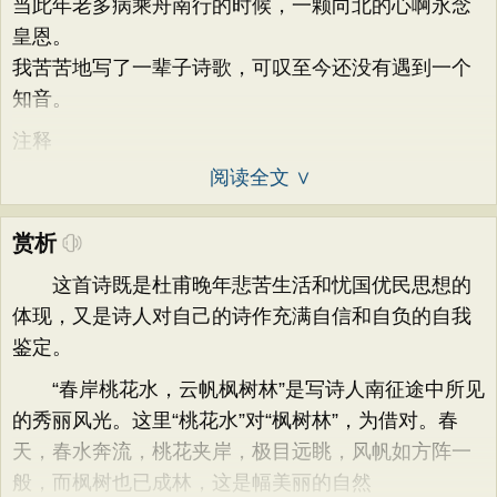
当此年老多病乘舟南行的时候，一颗向北的心啊永念
皇恩。
我苦苦地写了一辈子诗歌，可叹至今还没有遇到一个
知音。
注释
阅读全文 ∨
赏析
这首诗既是杜甫晚年悲苦生活和忧国优民思想的
体现，又是诗人对自己的诗作充满自信和自负的自我
鉴定。
“春岸桃花水，云帆枫树林”是写诗人南征途中所见
的秀丽风光。这里“桃花水”对“枫树林”，为借对。春
天，春水奔流，桃花夹岸，极目远眺，风帆如方阵一
般，而枫树也已成林，这是幅美丽的自然