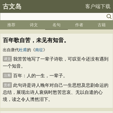
古文岛
客户端下载
推荐
诗文
名句
作者
古籍
百年歌自苦，未见有知音。
出自唐代
杜甫
的《
南征
》
我苦苦地写了一辈子诗歌，可叹至今还没有遇到
译文
一个知音。
百年：人的一生，一辈子。
注释
此句诗是诗人晚年对自己一生思想及悲剧命运的
赏析
总结，展现出诗人衰病时愁苦悲哀、无以自遣的心
境，读之令人潸然泪下。