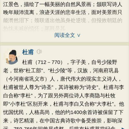
江景色，描绘了一幅美丽的自然风景画；颔联写诗人
晚年颠沛流离，浪迹天涯的悲辛生活，面对美景而只
能潸然泪下；颈联道出他虽身处逆境，但报效朝廷的
热忱未减的情怀；尾联是其
阅读全文 ∨
杜甫
杜甫（712－770），字子美，自号少陵野
老，世称“杜工部”、“杜少陵”等，汉族，河南府巩县
（今河南省巩义市）人，唐代伟大的现实主义诗人，
杜甫被世人尊为“诗圣”，其诗被称为“诗史”。杜甫与李
白合称“李杜”，为了跟另外两位诗人李商隐与杜牧
即“小李杜”区别开来，杜甫与李白又合称“大李杜”。他
忧国忧民，人格高尚，他的约1400余首诗被保留了下
来，诗艺精湛，在中国古典诗歌中备受推崇，影响深