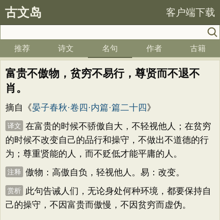
古文岛
客户端下载
推荐
诗文
名句
作者
古籍
富贵不傲物，贫穷不易行，尊贤而不退不
肖。
摘自《
晏子春秋·卷四·内篇·篇二十四
》
在富贵的时候不骄傲自大，不轻视他人；在贫穷
译文
的时候不改变自己的品行和操守，不做出不道德的行
为；尊重贤能的人，而不贬低才能平庸的人。
傲物：高傲自负，轻视他人。易：改变。
注释
此句告诫人们，无论身处何种环境，都要保持自
赏析
己的操守，不因富贵而傲慢，不因贫穷而虚伪。