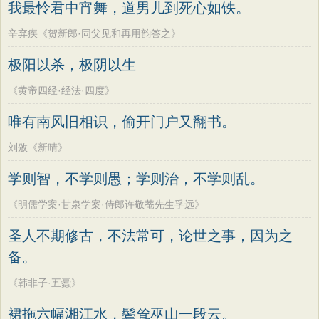
我最怜君中宵舞，道男儿到死心如铁。
辛弃疾《贺新郎·同父见和再用韵答之》
极阳以杀，极阴以生
《黄帝四经·经法·四度》
唯有南风旧相识，偷开门户又翻书。
刘攽《新晴》
学则智，不学则愚；学则治，不学则乱。
《明儒学案·甘泉学案·侍郎许敬菴先生孚远》
圣人不期修古，不法常可，论世之事，因为之
备。
《韩非子·五蠹》
裙拖六幅湘江水，鬓耸巫山一段云。