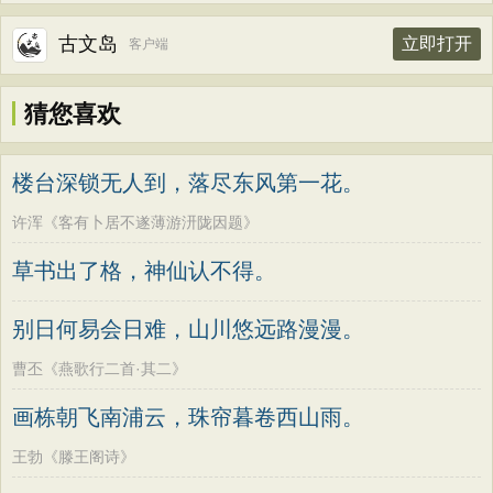
古文岛
立即打开
客户端
猜您喜欢
楼台深锁无人到，落尽东风第一花。
许浑《客有卜居不遂薄游汧陇因题》
草书出了格，神仙认不得。
别日何易会日难，山川悠远路漫漫。
曹丕《燕歌行二首·其二》
画栋朝飞南浦云，珠帘暮卷西山雨。
王勃《滕王阁诗》