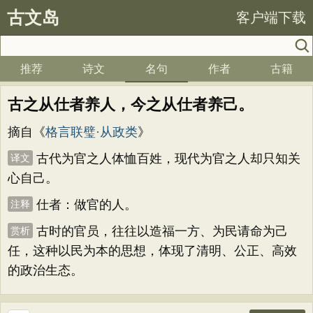
古文岛
客户端下载
推荐
诗文
名句
作者
古籍
古之从仕者养人，今之从仕者养己。
摘自《
格言联璧·从政类
》
古代为官之人体恤百姓，现代为官之人却只知关
译文
心自己。
仕者：做官的人。
注释
古时的官员，往往以造福一方、为民请命为己
赏析
任，这种以民为本的思想，体现了清明、公正、高效
的政治生态。