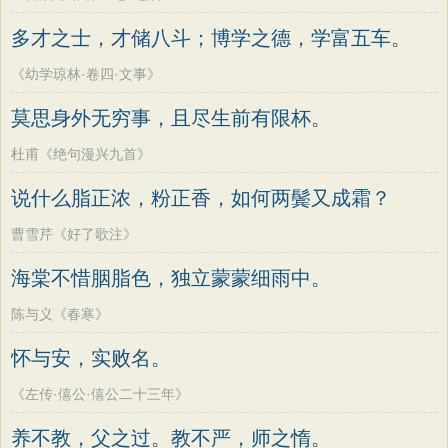
多才之士，才储八斗；博学之德，学富五车。
《幼学琼林·卷四·文事》
莫思身外无穷事，且尽生前有限杯。
杜甫《绝句漫兴九首》
说什么脂正浓，粉正香，如何两鬓又成霜？
曹雪芹《好了歌注》
海棠不惜胭脂色，独立蒙蒙细雨中。
陈与义《春寒》
怀与安，实败名。
《左传·僖公·僖公二十三年》
养不教，父之过。教不严，师之惰。