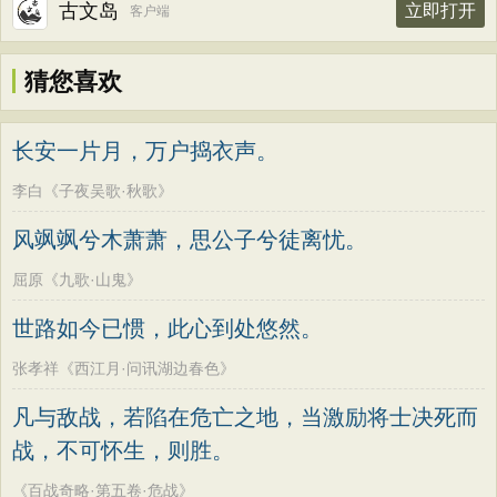
古文岛
立即打开
客户端
猜您喜欢
长安一片月，万户捣衣声。
李白《子夜吴歌·秋歌》
风飒飒兮木萧萧，思公子兮徒离忧。
屈原《九歌·山鬼》
世路如今已惯，此心到处悠然。
张孝祥《西江月·问讯湖边春色》
凡与敌战，若陷在危亡之地，当激励将士决死而
战，不可怀生，则胜。
《百战奇略·第五卷·危战》