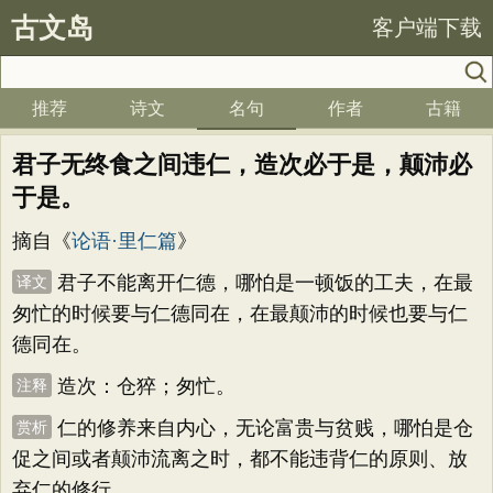
古文岛
客户端下载
推荐
诗文
名句
作者
古籍
君子无终食之间违仁，造次必于是，颠沛必
于是。
摘自《
论语·里仁篇
》
君子不能离开仁德，哪怕是一顿饭的工夫，在最
译文
匆忙的时候要与仁德同在，在最颠沛的时候也要与仁
德同在。
造次：仓猝；匆忙。
注释
仁的修养来自内心，无论富贵与贫贱，哪怕是仓
赏析
促之间或者颠沛流离之时，都不能违背仁的原则、放
弃仁的修行。