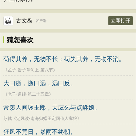
古文岛
立即打开
客户端
猜您喜欢
苟得其养，无物不长；苟失其养，无物不消。
《孟子·告子章句上·第八节》
大曰逝，逝曰远，远曰反。
《老子·道经·第二十五章》
常羡人间琢玉郎，天应乞与点酥娘。
苏轼《定风波·南海归赠王定国侍人寓娘》
狂风不竟日，暴雨不终朝。