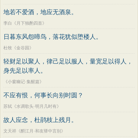
地若不爱酒，地应无酒泉。
李白《月下独酌四首》
日暮东风怨啼鸟，落花犹似堕楼人。
杜牧《金谷园》
轻财足以聚人，律己足以服人，量宽足以得人，
身先足以率人。
《小窗幽记·集醒篇》
不应有恨，何事长向别时圆？
苏轼《水调歌头·明月几时有》
故人应念，杜鹃枝上残月。
文天祥《酹江月·和友驿中言别》