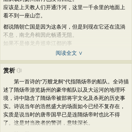
应该是上天教人们开通汴河，这里一千余里的地面上
看不到一座山峦。
都说隋朝亡国是因为这条河，但是到现在它还在流淌
不息，南北舟楫因此畅通无阻。
如果不是修龙舟巡幸江都的事
阅读全文 ∨
赏析
第一首诗的“万艘龙舸”代指隋炀帝的船队。全诗描
述了隋炀帝游览扬州的豪华船队以及大运河的地理环
境，诗中隐含了隋炀帝被部将宇文化及杀死的历史事
实。诗说当年的浩然盛大的场面如今已经不复存在，
实质是说当时的唐帝国早已是连隋炀帝时也比不得
了。这是对当政者的警训，意味深长。