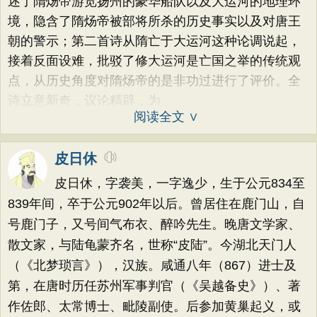
述了隋炀帝游览扬州的豪华船队以及大运河的地理环
境，隐含了隋炀帝被部将所杀的历史事实以及对唐王
朝的警示；第二首诗从隋亡于大运河这种论调说起，
接着反面设难，批驳了修大运河是亡国之举的传统观
点，从历史角度对隋炀帝的是非功过进行了评价。全
诗立意新奇，议论精辟，为
阅读全文 ∨
皮日休
皮日休，字袭美，一字逸少，生于公元834至
839年间，卒于公元902年以后。曾居住在鹿门山，自
号鹿门子，又号间气布衣、醉吟先生。晚唐文学家、
散文家，与陆龟蒙齐名，世称“皮陆”。今湖北天门人
（《北梦琐言》），汉族。咸通八年（867）进士及
第，在唐时历任苏州军事判官（《吴越备史》）、著
作佐郎、太常博士、毗陵副使。后参加黄巢起义，或