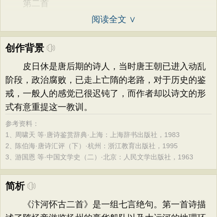
第二首
阅读全文 ∨
创作背景
皮日休是唐后期的诗人，当时唐王朝已进入动乱
阶段，政治腐败，已走上亡隋的老路，对于历史的鉴
戒，一般人的感觉已很迟钝了，而作者却以诗文的形
式有意重提这一教训。
参考资料：
1、
周啸天 等·唐诗鉴赏辞典·上海：上海辞书出版社，1983
2、
陈伯海·唐诗汇评（下）·杭州：浙江教育出版社，1995
3、
游国恩 等·中国文学史（二）·北京：人民文学出版社，1963
简析
《汴河怀古二首》是一组七言绝句。第一首诗描