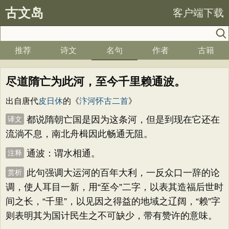
古文岛
客户端下载
推荐
诗文
名句
作者
古籍
尽道隋亡为此河，至今千里赖通波。
出自唐代
皮日休
的《
汴河怀古二首
》
都说隋朝亡国是因为这条河，但是到现在它还在
译文
流淌不息，南北舟楫因此畅通无阻。
通波：谓水相通。
注释
此句强调大运河的百年大利，一反众口一辞的论
赏析
调，使人耳目一新，用“至今”二字，以表其造福后世时
间之长，“千里”，以见因之得益的地域之辽阔，“赖”字
则表明其为国计民生之不可缺少，带有赞许的意味。