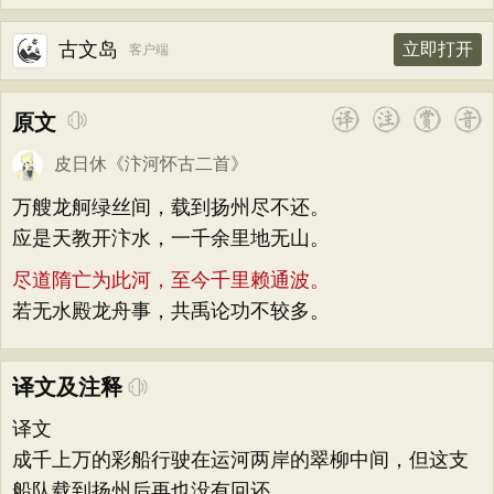
古文岛
立即打开
客户端
原文
皮日休
《
汴河怀古二首
》
万艘龙舸绿丝间，载到扬州尽不还。
应是天教开汴水，一千余里地无山。
尽道隋亡为此河，至今千里赖通波。
若无水殿龙舟事，共禹论功不较多。
译文及注释
译文
成千上万的彩船行驶在运河两岸的翠柳中间，但这支
船队载到扬州后再也没有回还。