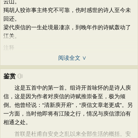
云山。
羯胡人狡诈事主终究不可靠，伤时感世的诗人至今未
回还。
梁代庾信的一生处境最凄凉，到晚年作的诗赋轰动了
江关。
注释
阅读全文 ∨
鉴赏
这是五首中的第一首。组诗开首咏怀的是诗人庾
信，这是因为作者对庾信的诗赋推崇备至，极为倾
倒。他曾经说：“清新庾开府”，“庾信文章老更成”。另
一方面，当时他即将有江陵之行，情况与庾信漂泊有
相通之处。
首联是杜甫自安史之乱以来全部生活的概括。安