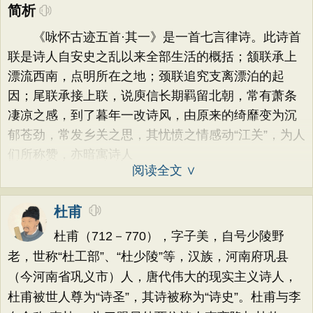
简析
《咏怀古迹五首·其一》是一首七言律诗。此诗首
联是诗人自安史之乱以来全部生活的概括；颔联承上
漂流西南，点明所在之地；颈联追究支离漂泊的起
因；尾联承接上联，说庾信长期羁留北朝，常有萧条
凄凉之感，到了暮年一改诗风，由原来的绮靡变为沉
郁苍劲，常发乡关之思，其忧愤之情感动“江关”，为人
们所称赞，亦暗寓诗人
阅读全文 ∨
杜甫
杜甫（712－770），字子美，自号少陵野
老，世称“杜工部”、“杜少陵”等，汉族，河南府巩县
（今河南省巩义市）人，唐代伟大的现实主义诗人，
杜甫被世人尊为“诗圣”，其诗被称为“诗史”。杜甫与李