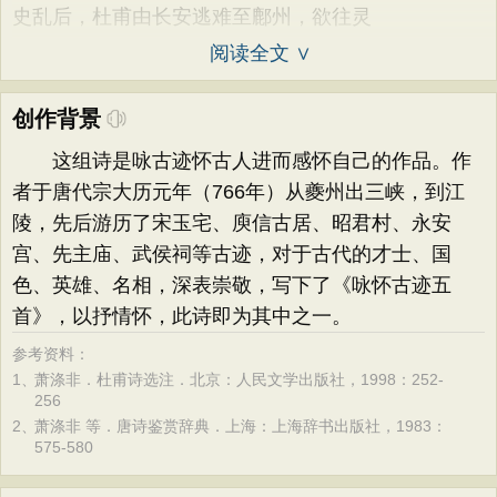
史乱后，杜甫由长安逃难至鄜州，欲往灵
阅读全文 ∨
创作背景
这组诗是咏古迹怀古人进而感怀自己的作品。作
者于唐代宗大历元年（766年）从夔州出三峡，到江
陵，先后游历了宋玉宅、庾信古居、昭君村、永安
宫、先主庙、武侯祠等古迹，对于古代的才士、国
色、英雄、名相，深表崇敬，写下了《咏怀古迹五
首》，以抒情怀，此诗即为其中之一。
参考资料：
1、
萧涤非．杜甫诗选注．北京：人民文学出版社，1998：252-
256
2、
萧涤非 等．唐诗鉴赏辞典．上海：上海辞书出版社，1983：
575-580