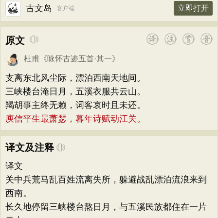
古文岛
立即打开
客户端
原文
杜甫
《
咏怀古迹五首·其一
》
支离东北风尘际，漂泊西南天地间。
三峡楼台淹日月，五溪衣服共云山。
羯胡事主终无赖，词客哀时且未还。
庾信平生最萧瑟，暮年诗赋动江关。
译文及注释
译文
关中兵荒马乱百姓流离失所，躲避战乱漂泊流浪来到
西南。
长久地停留三峡楼台熬日月，与五溪民族都住在一片