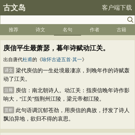
古文岛
客户端下载
推荐
诗文
名句
作者
古籍
庾信平生最萧瑟，暮年诗赋动江关。
出自唐代
杜甫
的《
咏怀古迹五首·其一
》
梁代庾信的一生处境最凄凉，到晚年作的诗赋轰
译文
动了江关。
庾信：南北朝诗人。动江关：指庾信晚年诗作影
注释
响大，“江关”指荆州江陵，梁元帝都江陵。
此句语调沉郁苍劲，用庾信的典故，抒发了诗人
赏析
飘泊异地，欲归不得的哀思。