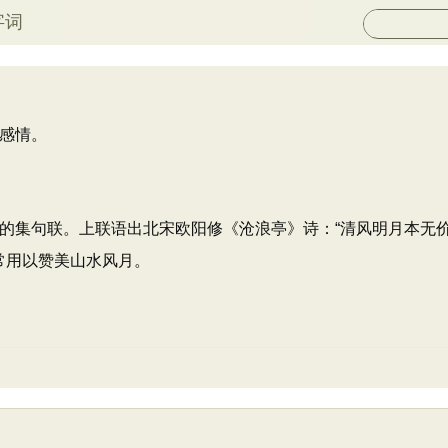
字词
感情。
的集句联。上联语出北宋欧阳修《沧浪亭》诗：“清风明月本无价
常用以赞美山水风月。