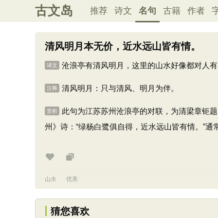
古文岛
推荐
诗文
名句
古籍
作者
清风明月本无价，近水远山皆有情。
沧浪亭有清风明月，这里的山水好像都对人有
译文
清风明月：只与清风、明月为伴。
注释
此句为江苏苏州沧浪亭的对联，为清梁章钜题
赏析
州》诗：“绿杨白鹭俱自得，近水远山皆有情。”通
山水
优美
猜您喜欢