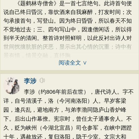
《题鹤林寺僧舍》是一首七言绝句。此诗首句便
说自己终日昏沉，靠饮酒来自我麻醉，打发时间；次
句承接首句，写登山。因为终日昏昏，所以春天不知
不觉地过去；三、四句写山中，因逢僧闲话，所以得
到半天的清闲。整首诗对照鲜明，以此反衬出诗人对
世间扰攘肮脏的厌恶，显示出其心情的沉重；诗中有
景有情，情景交融，直抒胸
阅读全文 ∨
李涉
李涉（约806年前后在世），唐代诗人。字不
详，自号清溪子，洛（今河南洛阳）人。早岁客梁
园，逢兵乱，避地南方，与弟李渤同隐庐山香炉峰
下。后出山作幕僚。宪宗时，曾任太子通事舍人。不
久，贬为峡州（今湖北宜昌）司仓参军，在峡中蹭蹬
十年，遇赦放还，复归洛阳，隐于少室。文宗大和