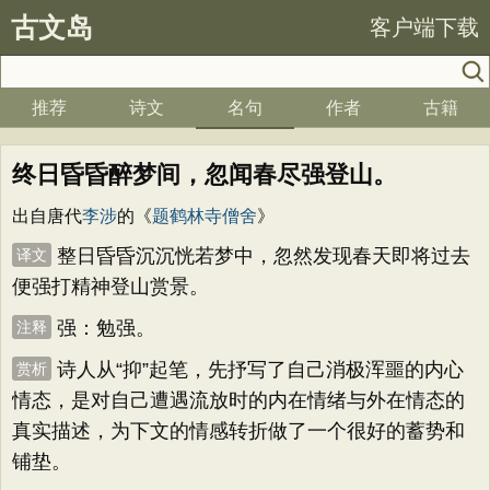
古文岛
客户端下载
推荐
诗文
名句
作者
古籍
终日昏昏醉梦间，忽闻春尽强登山。
出自唐代
李涉
的《
题鹤林寺僧舍
》
整日昏昏沉沉恍若梦中，忽然发现春天即将过去
译文
便强打精神登山赏景。
强：勉强。
注释
诗人从“抑”起笔，先抒写了自己消极浑噩的内心
赏析
情态，是对自己遭遇流放时的内在情绪与外在情态的
真实描述，为下文的情感转折做了一个很好的蓄势和
铺垫。