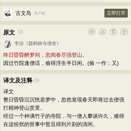
古文岛
立即打开
客户端
原文
李涉
《
题鹤林寺僧舍
》
终日昏昏醉梦间，忽闻春尽强登山。
因过竹院逢僧话，偷得浮生半日闲。(偷 一作：又)
译文及注释
译文
整日昏昏沉沉恍若梦中，忽然发现春天即将过去便强
打精神登山赏景。
经过一个种满竹子的寺院，与一僧人攀谈许久，难得
在这纷扰的世事中暂且得到片刻的清闲。