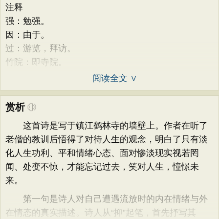
注释
强：勉强。
因：由于。
过：游览，拜访。
竹院：即寺院。
阅读全文 ∨
赏析
这首诗是写于镇江鹤林寺的墙壁上。作者在听了
老僧的教训后悟得了对待人生的观念，明白了只有淡
化人生功利、平和情绪心态、面对惨淡现实视若罔
闻、处变不惊，才能忘记过去，笑对人生，憧憬未
来。
第一句是诗人对自己遭遇流放时的内在情绪与外
在情态的真实描述。诗人从“抑”起笔，首先抒写其