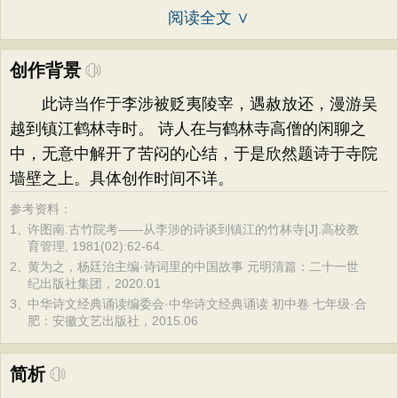
阅读全文 ∨
创作背景
此诗当作于李涉被贬夷陵宰，遇赦放还，漫游吴
越到镇江鹤林寺时。 诗人在与鹤林寺高僧的闲聊之
中，无意中解开了苦闷的心结，于是欣然题诗于寺院
墙壁之上。具体创作时间不详。
参考资料：
1、
许图南.古竹院考——从李涉的诗谈到镇江的竹林寺[J].高校教
育管理, 1981(02):62-64.
2、
黄为之，杨廷治主编·诗词里的中国故事 元明清篇：二十一世
纪出版社集团，2020.01
3、
中华诗文经典诵读编委会·中华诗文经典诵读 初中卷 七年级·合
肥：安徽文艺出版社，2015.06
简析