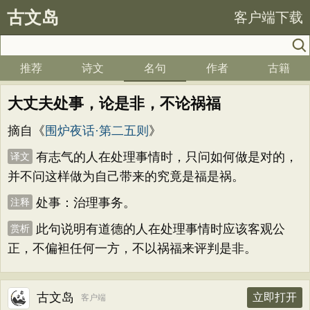
古文岛
客户端下载
推荐
诗文
名句
作者
古籍
大丈夫处事，论是非，不论祸福
摘自《
围炉夜话·第二五则
》
有志气的人在处理事情时，只问如何做是对的，
译文
并不问这样做为自己带来的究竟是福是祸。
处事：治理事务。
注释
此句说明有道德的人在处理事情时应该客观公
赏析
正，不偏袒任何一方，不以祸福来评判是非。
古文岛
立即打开
客户端