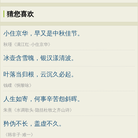
猜您喜欢
小住京华，早又是中秋佳节。
秋瑾《满江红·小住京华》
冰壶含雪魄，银汉漾清波。
叶落当归根，云沉久必起。
钱嶫《悯黎咏》
人生如寄，何事辛苦怨斜晖。
朱熹《水调歌头·隐括杜牧之齐山诗》
矜伪不长，盖虚不久。
《韩非子·难一》