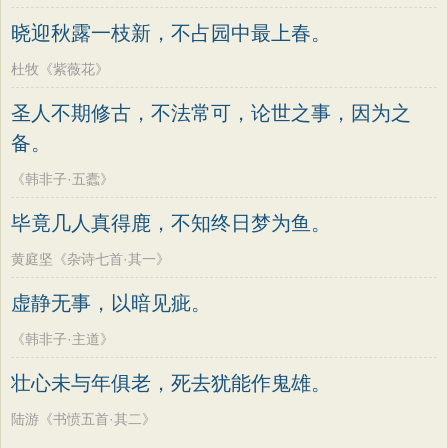
晓迎秋露一枝新，不占园中最上春。
杜牧《紫薇花》
圣人不期修古，不法常可，论世之事，因为之
备。
《韩非子·五蠹》
毕竟几人真得鹿，不知终日梦为鱼。
黄庭坚《杂诗七首·其一》
虚静无事，以暗见疵。
《韩非子·主道》
壮心未与年俱老，死去犹能作鬼雄。
陆游《书愤五首·其二》