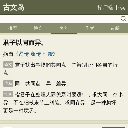
古文岛
客户端下载
推荐
诗文
名句
作者
古籍
君子以同而异。
摘自《
易传·象传下·睽
》
君子找出事物的共同点，并辨别它们各自的特
译文
点。
同：共同点。异：差异。
注释
指君子在处理人际关系时要适中，求大同，存小
赏析
异，不在细枝末节上纠缠。求同存异，是一种胸怀，
更是一种境界。