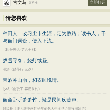
古文岛
立即打开
客户端
猜您喜欢
种田人，改习尘市生涯，定为败路；读书人，干
与衙门词讼，便入下流。
《围炉夜话·第六十则》
拨雪寻春，烧灯续昼。
毛滂《踏莎行·元夕》
带酒冲山雨，和衣睡晚晴。
苏轼《南歌子·再用前韵》
衙斋卧听萧萧竹，疑是民间疾苦声。
郑板桥《潍县署中画竹呈年伯包大中丞括 / 墨竹图题诗》