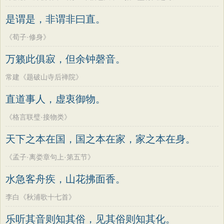
是谓是，非谓非曰直。
《荀子·修身》
万籁此俱寂，但余钟磬音。
常建《题破山寺后禅院》
直道事人，虚衷御物。
《格言联璧·接物类》
天下之本在国，国之本在家，家之本在身。
《孟子·离娄章句上·第五节》
水急客舟疾，山花拂面香。
李白《秋浦歌十七首》
乐听其音则知其俗，见其俗则知其化。