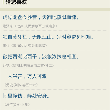
猜您喜欢
虎踞龙盘今胜昔，天翻地覆慨而慷。
毛泽东《七律·人民解放军占领南京》
独自莫凭栏，无限江山。别时容易见时难。
李煜《浪淘沙令·帘外雨潺潺》
欲把西湖比西子，淡妆浓抹总相宜。
苏轼《饮湖上初晴后雨二首·其二》
一人兴善，万人可激
《元史·列传·卷五十六》
闹里挣钱，静处安身。
《增广贤文·上集》