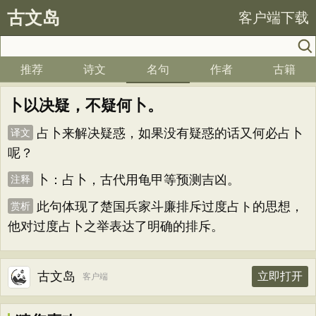
古文岛
客户端下载
推荐
诗文
名句
作者
古籍
卜以决疑，不疑何卜。
占卜来解决疑惑，如果没有疑惑的话又何必占卜
译文
呢？
卜：占卜，古代用龟甲等预测吉凶。
注释
此句体现了楚国兵家斗廉排斥过度占ト的思想，
赏析
他对过度占卜之举表达了明确的排斥。
古文岛
立即打开
客户端