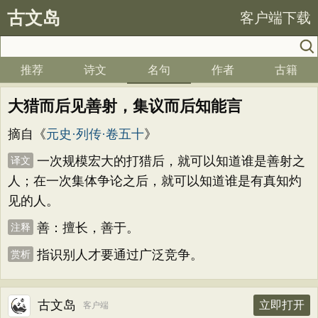
古文岛
客户端下载
推荐
诗文
名句
作者
古籍
大猎而后见善射，集议而后知能言
摘自《
元史·列传·卷五十
》
一次规模宏大的打猎后，就可以知道谁是善射之
译文
人；在一次集体争论之后，就可以知道谁是有真知灼
见的人。
善：擅长，善于。
注释
指识别人才要通过广泛竞争。
赏析
古文岛
立即打开
客户端