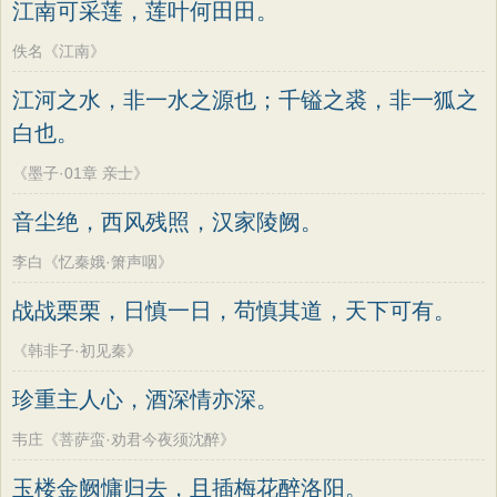
江南可采莲，莲叶何田田。
佚名《江南》
江河之水，非一水之源也；千镒之裘，非一狐之
白也。
《墨子·01章 亲士》
音尘绝，西风残照，汉家陵阙。
李白《忆秦娥·箫声咽》
战战栗栗，日慎一日，苟慎其道，天下可有。
《韩非子·初见秦》
珍重主人心，酒深情亦深。
韦庄《菩萨蛮·劝君今夜须沈醉》
玉楼金阙慵归去，且插梅花醉洛阳。