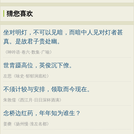
猜您喜欢
坐对明灯，不可以见暗，而暗中人见对灯者甚
真。是故君子贵处幽。
《呻吟语·卷六·数集·广喻》
世胄蹑高位，英俊沉下僚。
左思《咏史·郁郁涧底松》
不须计较与安排，领取而今现在。
朱敦儒《西江月·日日深杯酒满》
念桥边红药，年年知为谁生？
姜夔《扬州慢·淮左名都》