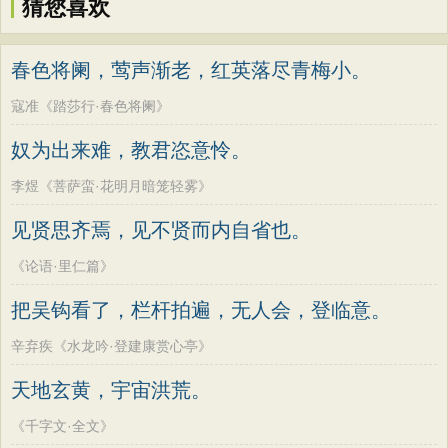
猜您喜欢
春色将阑，莺声渐老，红英落尽青梅小。
寇准《踏莎行·春色将阑》
奴为出来难，教君恣意怜。
李煜《菩萨蛮·花明月暗笼轻雾》
见贤思齐焉，见不贤而内自省也。
《论语·里仁篇》
把吴钩看了，栏杆拍遍，无人会，登临意。
辛弃疾《水龙吟·登建康赏心亭》
天地玄黄，宇宙洪荒。
《千字文·全文》