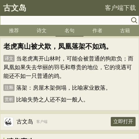
古文岛
客户端下载
推荐
诗文
名句
作者
古籍
老虎离山被犬欺，凤凰落架不如鸡。
当老虎离开山林时，可能会被普通的狗欺负；而
译文
凤凰如果失去华丽的羽毛和尊贵的地位，它的境遇可
能还不如一只普通的鸡。
落架：房屋木架倒塌，比喻家业败落。
注释
比喻失势之人还不如一般人。
赏析
古文岛
立即打开
客户端