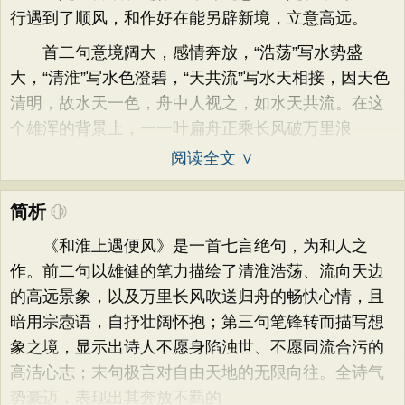
行遇到了顺风，和作好在能另辟新境，立意高远。
首二句意境阔大，感情奔放，“浩荡”写水势盛
大，“清淮”写水色澄碧，“天共流”写水天相接，因天色
清明，故水天一色，舟中人视之，如水天共流。在这
个雄浑的背景上，一一叶扁舟正乘长风破万里浪
阅读全文 ∨
简析
《和淮上遇便风》是一首七言绝句，为和人之
作。前二句以雄健的笔力描绘了清淮浩荡、流向天边
的高远景象，以及万里长风吹送归舟的畅快心情，且
暗用宗悫语，自抒壮阔怀抱；第三句笔锋转而描写想
象之境，显示出诗人不愿身陷浊世、不愿同流合污的
高洁心志；末句极言对自由天地的无限向往。全诗气
势豪迈，表现出其奔放不羁的