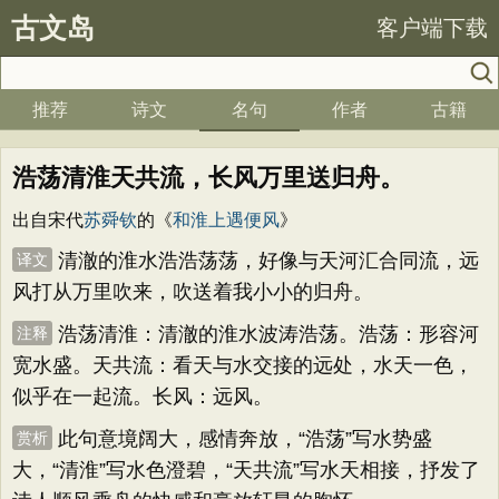
古文岛
客户端下载
推荐
诗文
名句
作者
古籍
浩荡清淮天共流，长风万里送归舟。
出自宋代
苏舜钦
的《
和淮上遇便风
》
清澈的淮水浩浩荡荡，好像与天河汇合同流，远
译文
风打从万里吹来，吹送着我小小的归舟。
浩荡清淮：清澈的淮水波涛浩荡。浩荡：形容河
注释
宽水盛。天共流：看天与水交接的远处，水天一色，
似乎在一起流。长风：远风。
此句意境阔大，感情奔放，“浩荡”写水势盛
赏析
大，“清淮”写水色澄碧，“天共流”写水天相接，抒发了