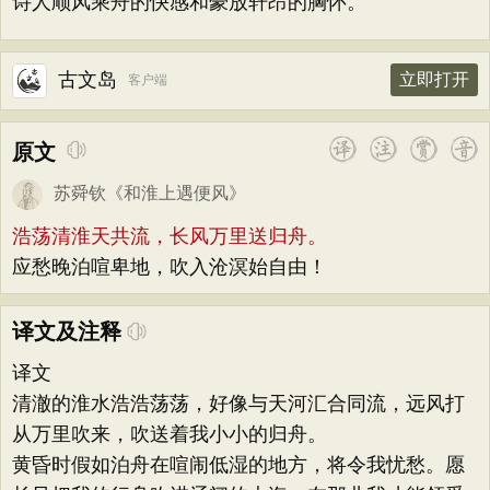
诗人顺风乘舟的快感和豪放轩昂的胸怀。
古文岛
立即打开
客户端
原文
苏舜钦
《
和淮上遇便风
》
浩荡清淮天共流，长风万里送归舟。
应愁晚泊喧卑地，吹入沧溟始自由！
译文及注释
译文
清澈的淮水浩浩荡荡，好像与天河汇合同流，远风打
从万里吹来，吹送着我小小的归舟。
黄昏时假如泊舟在喧闹低湿的地方，将令我忧愁。愿