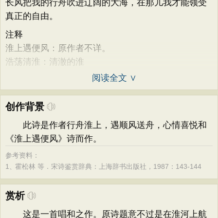
长风把我的行舟吹进辽阔的大海，在那儿我才能领受
真正的自由。
注释
淮上遇便风：原作者不详。
浩荡清淮：清澈的淮
阅读全文 ∨
创作背景
此诗是作者行舟淮上，遇顺风送舟，心情喜悦和
《淮上遇便风》诗而作。
参考资料：
1、
霍松林 等．宋诗鉴赏辞典：上海辞书出版社，1987：143-144
赏析
这是一首唱和之作。原诗题意不过是在淮河上航