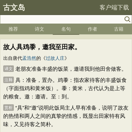
古文岛
客户端下载
推荐
诗文
名句
作者
古籍
故人具鸡黍，邀我至田家。
出自唐代
孟浩然
的《
过故人庄
》
老朋友准备丰盛的饭菜，邀请我到他田舍做客。
译文
具：准备，置办。鸡黍：指农家待客的丰盛饭食
注释
（字面指鸡和黄米饭）。黍：黄米，古代认为是上等
的粮食。邀：邀请。至：到。
“具”和“邀”说明此饭局主人早有准备，说明了故友
赏析
的热情和两人之间的真挚的情感，既显出田家特有风
味，又见待客之简朴。