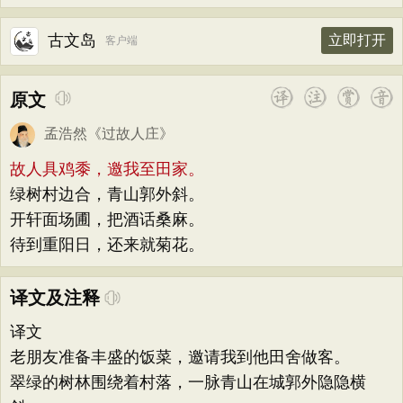
古文岛
立即打开
客户端
原文
孟浩然
《
过故人庄
》
故人具鸡黍，邀我至田家。
绿树村边合，青山郭外斜。
开轩面场圃，把酒话桑麻。
待到重阳日，还来就菊花。
译文及注释
译文
老朋友准备丰盛的饭菜，邀请我到他田舍做客。
翠绿的树林围绕着村落，一脉青山在城郭外隐隐横