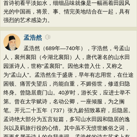
首诗初看平淡如水，细细品味就像是一幅画着田园风
光的中国画，将景、事、情完美地结合在一起，具有
强烈的艺术感染力。
孟浩然
孟浩然（689年—740年），字浩然，号孟山
人，襄州襄阳（今湖北襄阳）人，唐代著名的山水田
园派诗人，世称“孟襄阳”。因他未曾入仕，又称之
为“孟山人”。孟浩然生于盛唐，早年有志用世，在仕途
困顿、痛苦失望后，尚能自重，不媚俗世，修道归隐
终身。曾隐居鹿门山。40岁时，游长安，应进士举不
第。曾在太学赋诗，名动公卿，一座倾服，为之搁
笔。开元二十五年（737）张九龄招致幕府，后隐居。
孟诗绝大部分为五言短篇，多写山水田园和隐居的逸
兴以及羁旅行役的心情。其中虽不无愤世嫉俗之词，