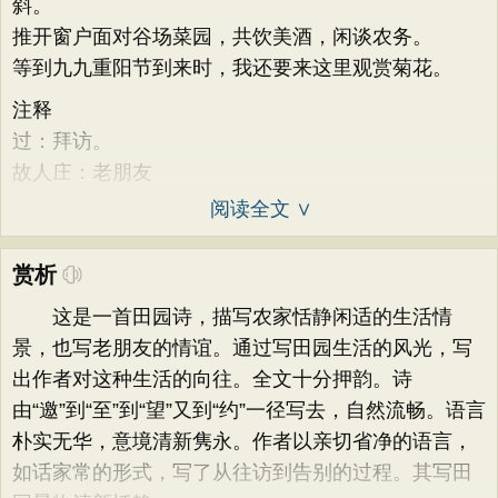
斜。
推开窗户面对谷场菜园，共饮美酒，闲谈农务。
等到九九重阳节到来时，我还要来这里观赏菊花。
注释
过：拜访。
故人庄：老朋友
阅读全文 ∨
赏析
这是一首田园诗，描写农家恬静闲适的生活情
景，也写老朋友的情谊。通过写田园生活的风光，写
出作者对这种生活的向往。全文十分押韵。诗
由“邀”到“至”到“望”又到“约”一径写去，自然流畅。语言
朴实无华，意境清新隽永。作者以亲切省净的语言，
如话家常的形式，写了从往访到告别的过程。其写田