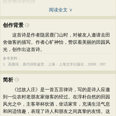
园景物清新恬静
阅读全文 ∨
创作背景
这首诗是作者隐居鹿门山时，对被友人邀请去田
舍做客的描写。作者心旷神怡，赞叹着美丽的田园风
光，创作出这首诗。
参考资料：
1、
高惠瑢．唐代诗歌鉴赏．上海：上海文学出版社，2008：397
简析
《过故人庄》是一首五言律诗，写的是诗人应邀
到一位农村老朋友家做客的经过。在淳朴自然的田园
风光之中，主客举杯饮酒，坐话家常，充满生活气息
和闲适情趣，表现了诗人和朋友之间真挚的友情。这