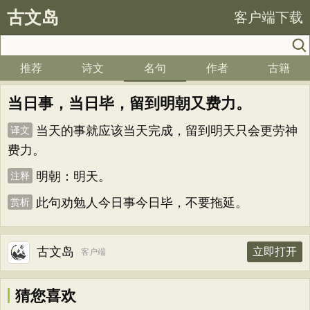
古文岛
客户端下载
推荐
诗文
名句
作者
古籍
当日事，当日毕，留到明朝又费力。
当天的事就应该当天完成，留到明天只会更劳神
译文
费力。
明朝：明天。
注释
此句劝勉人今日事今日毕，不要拖延。
赏析
古文岛
立即打开
客户端
猜您喜欢