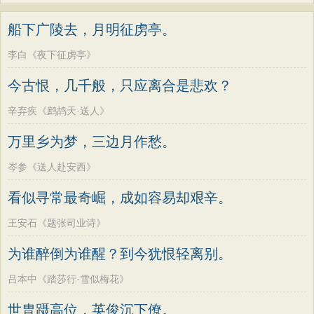
船下广陵去，月明征虏亭。
李白《夜下征虏亭》
今古恨，几千般，只应离合是悲欢？
辛弃疾《鹧鸪天·送人》
万里乡为梦，三边月作愁。
岑参《送人赴安西》
看似寻常最奇崛，成如容易却艰辛。
王安石《题张司业诗》
为谁醉倒为谁醒？到今犹恨轻离别。
吕本中《踏莎行·雪似梅花》
世胄蹑高位，英俊沉下僚。