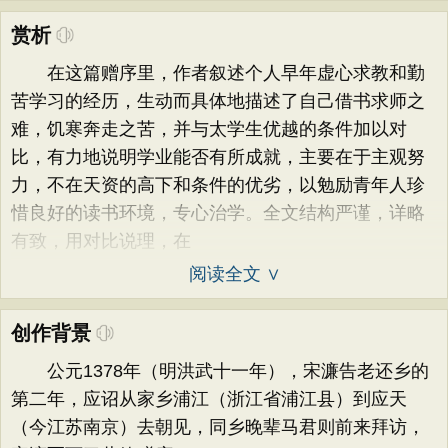
赏析
在这篇赠序里，作者叙述个人早年虚心求教和勤
苦学习的经历，生动而具体地描述了自己借书求师之
难，饥寒奔走之苦，并与太学生优越的条件加以对
比，有力地说明学业能否有所成就，主要在于主观努
力，不在天资的高下和条件的优劣，以勉励青年人珍
惜良好的读书环境，专心治学。全文结构严谨，详略
有致，用对比说理，在
阅读全文 ∨
创作背景
公元1378年（明洪武十一年），宋濂告老还乡的
第二年，应诏从家乡浦江（浙江省浦江县）到应天
（今江苏南京）去朝见，同乡晚辈马君则前来拜访，