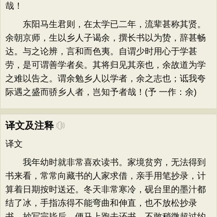
哉！
东阳马生君则，在太学已二年，流辈甚称其贤。
余朝京师，生以乡人子谒余，撰长书以为贽，辞甚畅
达。与之论辨，言和而色夷。自谓少时用心于学甚
劳，是可谓善学者矣。其将归见其亲也，余故道为学
之难以告之。谓余勉乡人以学者，余之志也；诋我夸
际遇之盛而骄乡人者，岂知予者哉！(予 一作：余)
译文及注释
译文
我年幼时就非常喜欢读书。家境贫穷，无法得到
书来看，常常向藏书的人家求借，亲手用笔抄录，计
算着日期按时送还。冬天非常寒冷，砚台里的墨汁都
结了冰，手指冻得不能弯曲和伸直，也不放松抄录
书。抄写完毕后，便马上跑去还书，不敢稍微超过约