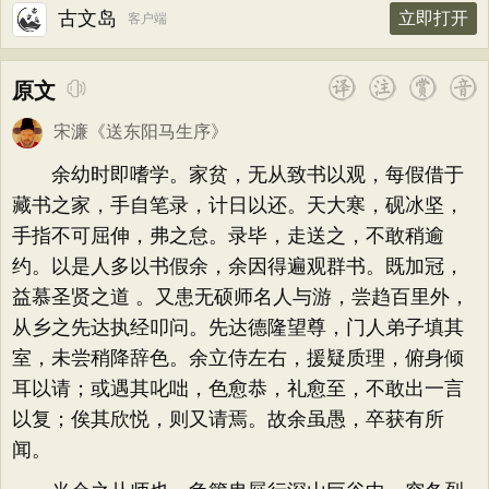
古文岛
立即打开
客户端
原文
宋濂
《
送东阳马生序
》
余幼时即嗜学。家贫，无从致书以观，每假借于
藏书之家，手自笔录，计日以还。天大寒，砚冰坚，
手指不可屈伸，弗之怠。录毕，走送之，不敢稍逾
约。以是人多以书假余，余因得遍观群书。既加冠，
益慕圣贤之道 。又患无硕师名人与游，尝趋百里外，
从乡之先达执经叩问。先达德隆望尊，门人弟子填其
室，未尝稍降辞色。余立侍左右，援疑质理，俯身倾
耳以请；或遇其叱咄，色愈恭，礼愈至，不敢出一言
以复；俟其欣悦，则又请焉。故余虽愚，卒获有所
闻。