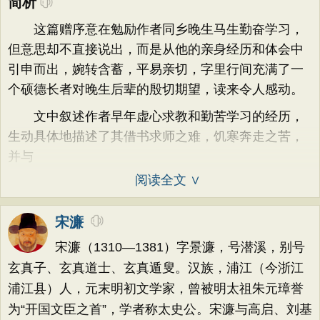
简析
这篇赠序意在勉励作者同乡晚生马生勤奋学习，
但意思却不直接说出，而是从他的亲身经历和体会中
引申而出，婉转含蓄，平易亲切，字里行间充满了一
个硕德长者对晚生后辈的殷切期望，读来令人感动。
文中叙述作者早年虚心求教和勤苦学习的经历，
生动具体地描述了其借书求师之难，饥寒奔走之苦，
并与
阅读全文 ∨
宋濂
宋濂（1310—1381）字景濂，号潜溪，别号
玄真子、玄真道士、玄真遁叟。汉族，浦江（今浙江
浦江县）人，元末明初文学家，曾被明太祖朱元璋誉
为“开国文臣之首”，学者称太史公。宋濂与高启、刘基