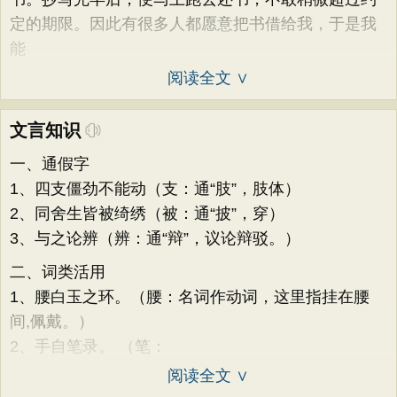
定的期限。因此有很多人都愿意把书借给我，于是我
能
阅读全文 ∨
文言知识
一、通假字
1、四支僵劲不能动（支：通“肢”，肢体）
2、同舍生皆被绮绣（被：通“披”，穿）
3、与之论辨（辨：通“辩”，议论辩驳。）
二、词类活用
1、腰白玉之环。（腰：名词作动词，这里指挂在腰
间,佩戴。）
2、手自笔录。 （笔：
阅读全文 ∨