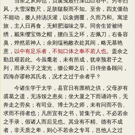
当余之从师也，负箧曳屣行深山巨谷中。穷冬烈
风，大雪深数尺，足肤皲裂而不知。至舍，四支僵劲
不能动，媵人持汤沃灌，以衾拥覆，久而乃和。寓逆
旅，主人日再食，无鲜肥滋味之享。同舍生皆被绮
绣，戴朱缨宝饰之帽，腰白玉之环，左佩刀，右备容
臭，烨然若神人；余则缊袍敝衣处其间，略无慕艳
意，
以中有足乐者，不知口体之奉不若人也。
盖余之
勤且艰若此。今虽耄老，未有所成，犹幸预君子之
列，而承天子之宠光，缀公卿之后，日侍坐备顾问，
四海亦谬称其氏名，况才之过于余者乎？
今诸生学于太学，县官日有廪稍之供，父母岁有
裘葛之遗，无冻馁之患矣；坐大厦之下而诵诗书，无
奔走之劳矣；有司业、博士为之师，未有问而不告、
求而不得者也；凡所宜有之书，皆集于此，不必若余
之手录，假诸人而后见也。其业有不精、德有不成
者，非天质之卑，则心不若余之专耳，岂他人之过