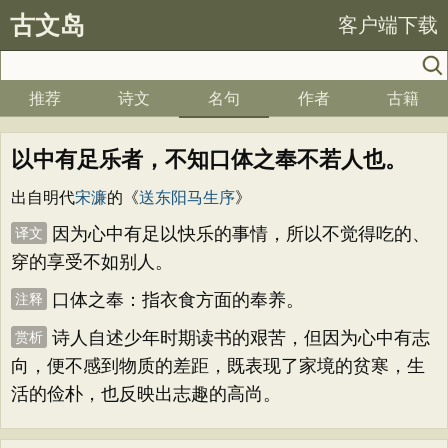
古文岛
客户端下载
推荐
诗文
名句
作者
古籍
以中有足乐者，不知口体之奉不若人也。
出自明代
宋濂
的《
送东阳马生序
》
因为心中有足以快乐的事情，所以不觉得吃的、
译文
穿的享受不如别人。
口体之奉：指衣食方面的奉养。
注释
诗人自述少年时期读书的艰苦，但因为心中有志
赏析
向，便不感到物质的差距，既表现了家境的贫寒，生
活的俭朴，也反映出志趣的高尚。