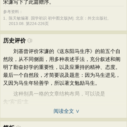
宋濂写下了此篇赠序。
参考资料：
1、
陈天敏编著. 国学初识 初中图文版[M]. 北京：外文出版社,
2013.08. 第224-226页
历史评价
刘基曾评价宋濂的《送东阳马生序》的前五个自
然段，从不同侧面，用多种表述手法，充分叙述和阐
明了勤奋好学的重要性，以及应秉持的精神、态度。
最后一个自然段，才简要说及题意：因为马生进见，
又因为马生年轻善学，所以著文勉励马生。
这种别具一格的文章结构布局，可以说是
先“宾”后“主
阅读全文 ∨