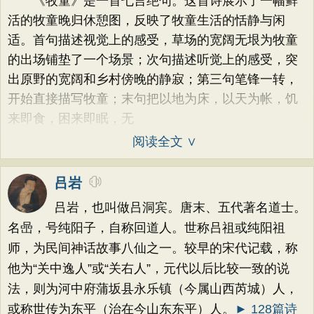
《牧童》是一首七言绝句。这首诗展示了一幅鲜
活的牧童晚归休憩图，反映了牧童生活的恬静与闲
适。首句描述视觉上的感受，草场的宽阔无垠为牧童
的出场铺垫了一个场景；次句描述听觉上的感受，突
出原野的宽阔和乡村傍晚的静寂；第三句笔锋一转，
开始直接描写牧童；末句把以地为床，以天为帐，饥
来即食，困来即眠，无
阅读全文 ∨
吕岩
吕岩，也叫做吕洞宾。唐末、五代著名道士。
名喦，号纯阳子，自称回道人。世称吕祖或纯阳祖
师，为民间神话故事八仙之一。较早的宋代记载，称
他为“关中逸人”或“关右人”，元代以后比较一致的说
法，则为河中府蒲坂县永乐镇（今属山西芮城）人，
或称世传为东平（治在今山东东平）人。
► 128篇诗