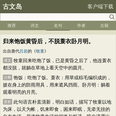
古文岛
客户端下载
推荐
诗文
名句
作者
古籍
归来饱饭黄昏后，不脱蓑衣卧月明。
出自唐代
吕岩
的《
牧童
》
牧童回来吃饱了饭，已是黄昏之后了，他连蓑衣
译文
都没脱，就躺在草地上看天空中的圆月。
饱饭：吃饱了饭。蓑衣：用草或棕毛编织成的，
注释
披在身上的防雨用具，用来遮风挡雨。卧月明：躺着
观看明亮的月亮。
此句语言朴直清新，明白如话，描写了牧童以地
赏析
为床，以天为帐，饥来即食，困来即眠，无牵无挂的