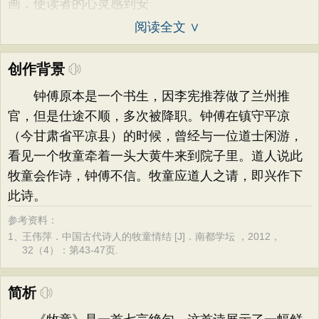
画，使读者的心灵感到安
阅读全文 ∨
创作背景
钟傅原本是一个书生，因李宪推荐做了兰州推
官，但是仕途不顺，多次被降职。钟傅在镇守平凉
（今甘肃省平凉县）的时候，曾经与一位道士闲游，
看见一个牧童牵着一头大黄牛来到院子里。道人说此
牧童会作诗，钟傅不信。牧童应道人之请，即兴作下
此诗。
参考资料：
1、
王伟萍．中国古代诗人的牧童情结 [J]．南都学坛 ，2012，
32（4）：第43-47页.
简析