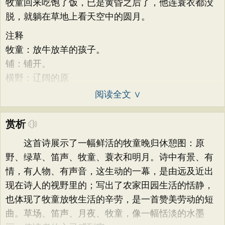
牧童回来吃饱了饭，已是黄昏之后了，他连蓑衣都没
脱，就躺在草地上看天空中的圆月。
注释
牧童：放牛放羊的孩子。
铺：铺开。
横野：辽阔的原
阅读全文 ∨
赏析
这首诗展示了一幅鲜活的牧童晚归休憩图：原
野、绿草、笛声、牧童、蓑衣和明月。诗中有景、有
情，有人物、有声音，这生动的一幕，是由远及近出
现在诗人的视野里的；写出了农家田园生活的恬静，
也体现了牧童放牧生活的辛劳，是一首赞美劳动的短
曲。草场、笛声、月夜、牧童，像一幅恬淡的水墨