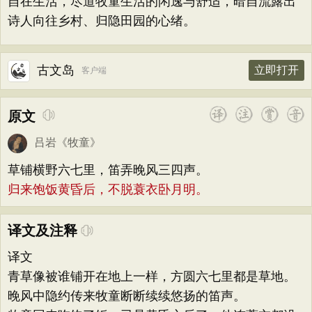
自在生活，尽道牧童生活的闲逸与舒适，暗自流露出
诗人向往乡村、归隐田园的心绪。
古文岛
立即打开
客户端
原文
吕岩
《
牧童
》
草铺横野六七里，笛弄晚风三四声。
归来饱饭黄昏后，不脱蓑衣卧月明。
译文及注释
译文
青草像被谁铺开在地上一样，方圆六七里都是草地。
晚风中隐约传来牧童断断续续悠扬的笛声。