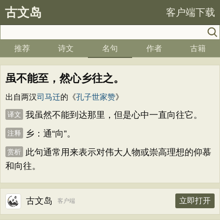
古文岛
客户端下载
推荐
诗文
名句
作者
古籍
虽不能至，然心乡往之。
出自两汉
司马迁
的《
孔子世家赞
》
我虽然不能到达那里，但是心中一直向往它。
译文
乡：通“向”。
注释
此句通常用来表示对伟大人物或崇高理想的仰慕
赏析
和向往。
古文岛
立即打开
客户端