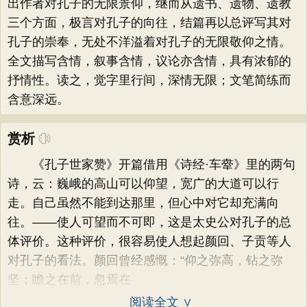
出作者对孔子的无限景仰，继而从遗书、遗物、遗教
三个方面，极言对孔子的向往，结篇再以总评写其对
孔子的崇奉，无处不洋溢着对孔子的无限敬仰之情。
全文描写含情，叙事含情，议论亦含情，具有浓郁的
抒情性。读之，觉字里行间，深情无限；文笔简练而
含意深远。
赏析
《孔子世家赞》开篇借用《诗经·车舝》里的两句
诗，云：巍峨的高山可以仰望，宽广的大道可以行
走。自己虽然不能到达那里，但心中对它却充满向
往。——使人可望而不可即，这是太史公对孔子的总
体评价。这种评价，很容易使人想起颜回、子贡等人
对孔子的看法。颜回曾经感慨：“仰之弥高，钻之弥
坚；瞻之在前，忽焉在
阅读全文 ∨