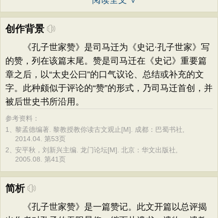
阅读全文 ∨
创作背景
《孔子世家赞》是司马迁为《史记·孔子世家》写
的赞，列在该篇末尾。赞是司马迁在《史记》重要篇
章之后，以“太史公曰”的口气议论、总结或补充的文
字。此种颇似于评论的“赞”的形式，乃司马迁首创，并
被后世史书所沿用。
参考资料：
1、
黎孟德编著. 黎教授教你读古文观止[M]. 成都：巴蜀书社,
2014.04. 第53页
2、
安平秋，刘新兴主编. 龙门论坛[M]. 北京：华文出版社,
2005.08. 第41页
简析
《孔子世家赞》是一篇赞记。此文开篇以总评揭