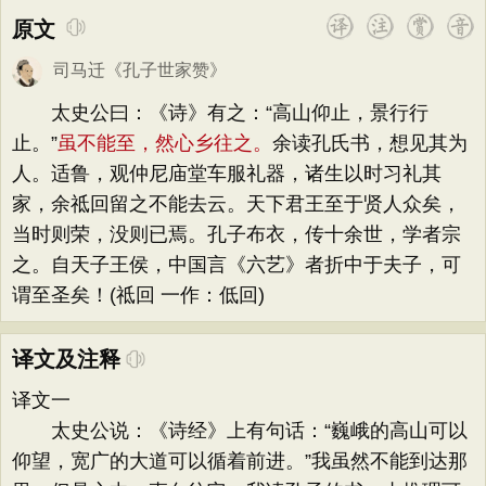
原文
司马迁
《
孔子世家赞
》
太史公曰：《诗》有之：“高山仰止，景行行
止。”
虽不能至，然心乡往之。
余读孔氏书，想见其为
人。适鲁，观仲尼庙堂车服礼器，诸生以时习礼其
家，余祗回留之不能去云。天下君王至于贤人众矣，
当时则荣，没则已焉。孔子布衣，传十余世，学者宗
之。自天子王侯，中国言《六艺》者折中于夫子，可
谓至圣矣！(祗回 一作：低回)
译文及注释
译文一
太史公说：《诗经》上有句话：“巍峨的高山可以
仰望，宽广的大道可以循着前进。”我虽然不能到达那