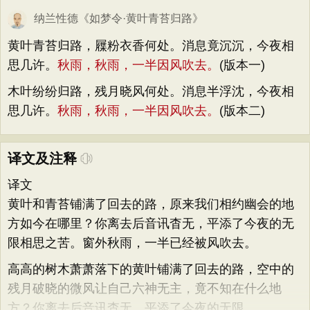
纳兰性德
《
如梦令·黄叶青苔归路
》
黄叶青苔归路，屧粉衣香何处。消息竟沉沉，今夜相
思几许。
秋雨，秋雨，一半因风吹去。
(版本一)
木叶纷纷归路，残月晓风何处。消息半浮沈，今夜相
思几许。
秋雨，秋雨，一半因风吹去。
(版本二)
译文及注释
译文
黄叶和青苔铺满了回去的路，原来我们相约幽会的地
方如今在哪里？你离去后音讯杳无，平添了今夜的无
限相思之苦。窗外秋雨，一半已经被风吹去。
高高的树木萧萧落下的黄叶铺满了回去的路，空中的
残月破晓的微风让自己六神无主，竟不知在什么地
方？你离去后音讯杳无，平添了今夜的无限