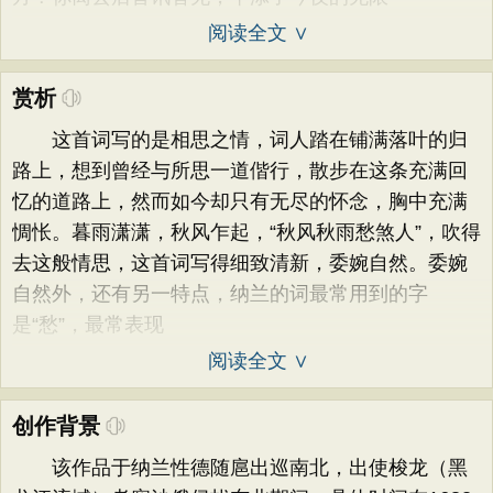
阅读全文 ∨
赏析
这首词写的是相思之情，词人踏在铺满落叶的归
路上，想到曾经与所思一道偕行，散步在这条充满回
忆的道路上，然而如今却只有无尽的怀念，胸中充满
惆怅。暮雨潇潇，秋风乍起，“秋风秋雨愁煞人”，吹得
去这般情思，这首词写得细致清新，委婉自然。委婉
自然外，还有另一特点，纳兰的词最常用到的字
是“愁”，最常表现
阅读全文 ∨
创作背景
该作品于纳兰性德随扈出巡南北，出使梭龙（黑