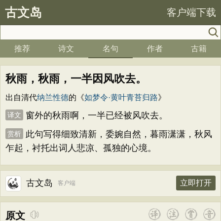
古文岛
客户端下载
推荐
诗文
名句
作者
古籍
秋雨，秋雨，一半因风吹去。
出自清代
纳兰性德
的《
如梦令·黄叶青苔归路
》
窗外的秋雨啊，一半已经被风吹去。
译文
此句写得细致清新，委婉自然，暮雨潇潇，秋风
赏析
乍起，衬托出词人悲凉、孤独的心境。
古文岛
立即打开
客户端
原文