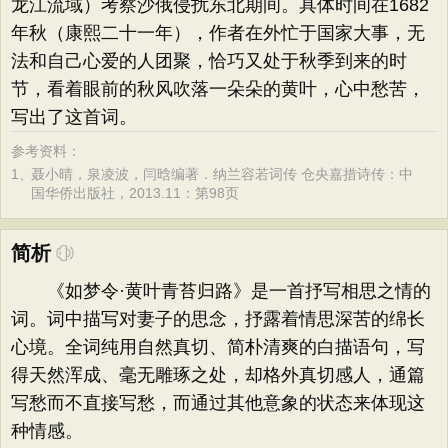
龙江流域）考察沙俄侵扰东北期间。具体时间在1682
年秋（康熙二十一年），作者在外忙于国家大事，无
法和自己心爱的人团聚，恰巧又处于秋季到来的时
节，看着眼前的秋风吹落一朵朵的黄叶，心中愁苦，
写出了这首词。
参考资料：
1、
聂小晴，泉凌波，闫晗编著．纳兰容若词传 仓央嘉措诗传：中
国华侨出版社，2013.11：第98页
简析
《如梦令·黄叶青苔归路》是一首抒写相思之情的
词。词中描写对妻子的思念，抒露着情思深苦的绵长
心境。全词纯用自然真切、简朴清爽的白描语句，写
得天然浑成、毫无雕琢之处，却格外真切感人，通篇
写愁而不直接写愁，而通过其他意象的状态来体现这
种情感。