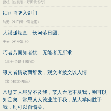
曹植《箜篌引 / 野田黄雀行》
细雨骑驴入剑门。
陆游《剑门道中遇微雨》
大漠孤烟直，长河落日圆。
王维《使至塞上》
巧者劳而知者忧，无能者无所求
《庄子·杂篇·列御寇》
缀文者情动而辞发，观文者披文以入情
《文心雕龙·知音》
常思某人境界不及我，某人命运不及我，则可以
知足矣；常思某人德业胜于我，某人学问胜于
我，则可以自惭矣。