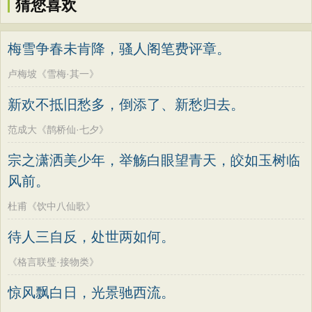
猜您喜欢
梅雪争春未肯降，骚人阁笔费评章。
卢梅坡《雪梅·其一》
新欢不抵旧愁多，倒添了、新愁归去。
范成大《鹊桥仙·七夕》
宗之潇洒美少年，举觞白眼望青天，皎如玉树临
风前。
杜甫《饮中八仙歌》
待人三自反，处世两如何。
《格言联璧·接物类》
惊风飘白日，光景驰西流。