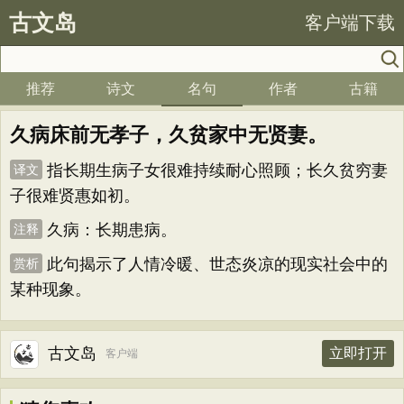
古文岛
客户端下载
推荐
诗文
名句
作者
古籍
久病床前无孝子，久贫家中无贤妻。
指长期生病子女很难持续耐心照顾；长久贫穷妻
译文
子很难贤惠如初。
久病：长期患病。
注释
此句揭示了人情冷暖、世态炎凉的现实社会中的
赏析
某种现象。
古文岛
立即打开
客户端