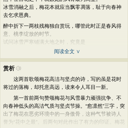
冰雪消融之后，梅花本就应当飘零凋落，耻于向春神
去乞求恩典。
醉中折下一两枝残梅独自赏玩，哪管此时正是春风得
意、桃李绽放的时节。
试问冰雪严寒铺满大地之时，究竟是
阅读全文 ∨
赏析
这两首歌颂梅花高洁与坚贞的诗，写的虽是花时
将过的落梅，却托意高远，读来令人耳目一新。
第一首前两句赞颂梅花与风雪暴力顽强抗争、不
向春神低头的高洁气质与坚贞节操。“愈凛然”三字，突
出了梅花在恶劣环境中的一身傲骨，这种气节被诗人
誉为“花中之最”。后两句对此作出了有力的印证。梅花