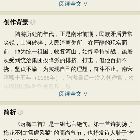
阅读全文 ∨
创作背景
陆游所处的年代，正是南宋前期，民族矛盾异常
尖锐，山河破碎，人民流离失所。在严酷的现实面
前，他为统一祖国，收复河山，始终坚持抗战，虽屡
次受到统治集团投降派的排挤、打击，但他百折不
挠，坚贞不渝，为实现自己的理想，奋斗不止。南宋
淳熙十五年（1188年），陆游最后一次入朝作官，次
年即因指陈时弊被贬斥，退
阅读全文 ∨
简析
《落梅二首》是一组七言绝句。第一首诗赞扬了
梅花不怕“雪虐风饕” 的高尚气节，也抒发诗人耻于“乞