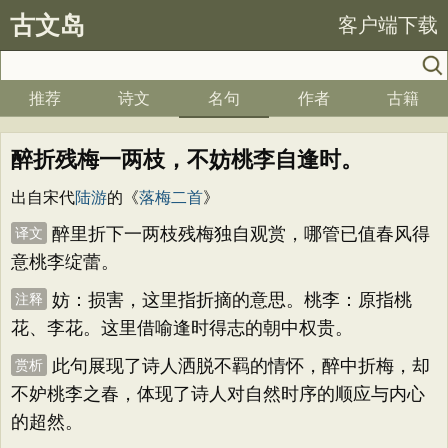
古文岛
客户端下载
推荐
诗文
名句
作者
古籍
醉折残梅一两枝，不妨桃李自逢时。
出自宋代
陆游
的《
落梅二首
》
醉里折下一两枝残梅独自观赏，哪管已值春风得
译文
意桃李绽蕾。
妨：损害，这里指折摘的意思。桃李：原指桃
注释
花、李花。这里借喻逢时得志的朝中权贵。
此句展现了诗人洒脱不羁的情怀，醉中折梅，却
赏析
不妒桃李之春，体现了诗人对自然时序的顺应与内心
的超然。