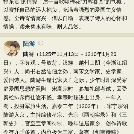
怜东君”的情操；后一首歌咏梅花“力斡春回”的气概，
以寄托自己的远大抱负，充满着强烈的爱国主义情
感。全诗寄情寓兴，借以自喻，表现了诗人的心怀和
情操，读来隽永有味、耐人品赏。
陆游
陆游（1125年11月13日－1210年1月26
日），字务观，号放翁，汉族，越州山阴（今浙江绍
兴）人，尚书右丞陆佃之孙，南宋文学家、史学家、
爱国诗人。陆游生逢北宋灭亡之际，少年时即深受家
庭爱国思想的熏陶。宋高宗时，参加礼部考试，因受
秦桧排斥而仕途不畅。孝宗时赐进士出身。中年入
蜀，投身军旅生活。嘉泰二年（1202年），宋宁宗诏
陆游入京，主持编修孝宗、光宗《两朝实录》和《三
朝史》，官至宝章阁待制。晚年退居家乡。创作诗歌
今存九千多首，内容极为丰富。著有《剑南诗稿》