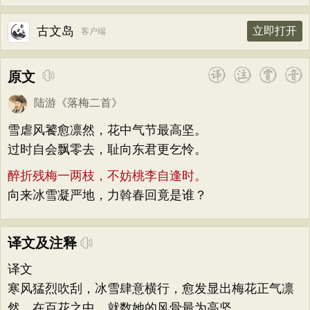
古文岛
立即打开
客户端
原文
陆游
《
落梅二首
》
雪虐风饕愈凛然，花中气节最高坚。
过时自会飘零去，耻向东君更乞怜。
醉折残梅一两枝，不妨桃李自逢时。
向来冰雪凝严地，力斡春回竟是谁？
译文及注释
译文
寒风猛烈吹刮，冰雪肆意横行，愈发显出梅花正气凛
然，在百花之中，就数她的风骨最为高坚。