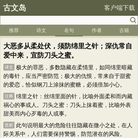
古文岛
客户端下载
推荐
诗文
名句
作者
古籍
大恶多从柔处伏，须防绵里之针；深仇常自
爱中来，宜防刀头之蜜。
极大的罪恶，多数隐藏在柔情里，如同绵里暗藏
译文
的毒针，应当严密防范；极大的仇恨，常来自于甜蜜
的爱恋，恰似钢刀上涂抹的蜜糖，必须倍加小心。
绵里之针：丝绵里面的针，比喻外面柔和而内藏
注释
祸心的事或人。刀头之蜜：刀头上抹着蜜，比喻外表
甜美而内心歹毒的人或事。
此句说明最大的危险往往隐藏在微小之处，在人
赏析
际关系中，人们需要保持警惕，防范潜在的风险。