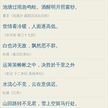
池塘过雨急鸣蛙。酒醒明月照窗纱。
夏言《浣溪沙·庭院沉沉白日斜》
世情看冷暖，人面逐高低。
《水浒传·第三十七回》
白也诗无敌，飘然思不群。
杜甫《春日忆李白》
运筹策帷帐之中，决胜於千里之外
《史记·十二本纪·高祖本纪》
水流心不竞，云在意俱迟。
杜甫《江亭》
山回路转不见君，雪上空留马行处。