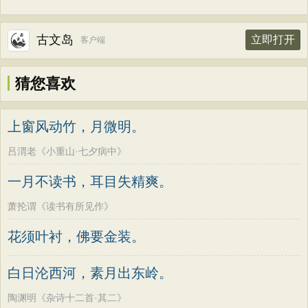
古文岛
立即打开
客户端
猜您喜欢
上窗风动竹，月微明。
吕渭老《小重山·七夕病中》
一月不读书，耳目失精爽。
萧抡谓《读书有所见作》
花须叶衬，佛要金装。
白日沦西河，素月出东岭。
陶渊明《杂诗十二首·其二》