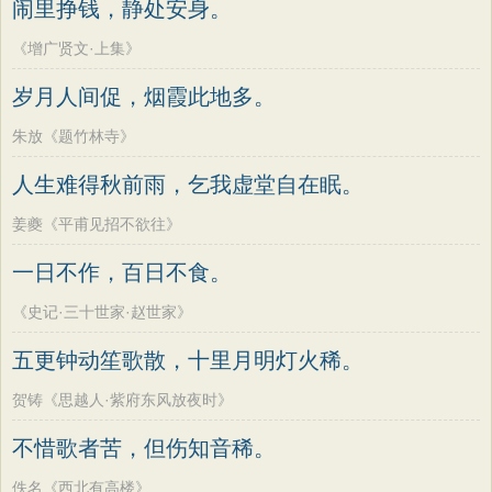
闹里挣钱，静处安身。
《增广贤文·上集》
岁月人间促，烟霞此地多。
朱放《题竹林寺》
人生难得秋前雨，乞我虚堂自在眠。
姜夔《平甫见招不欲往》
一日不作，百日不食。
《史记·三十世家·赵世家》
五更钟动笙歌散，十里月明灯火稀。
贺铸《思越人·紫府东风放夜时》
不惜歌者苦，但伤知音稀。
佚名《西北有高楼》