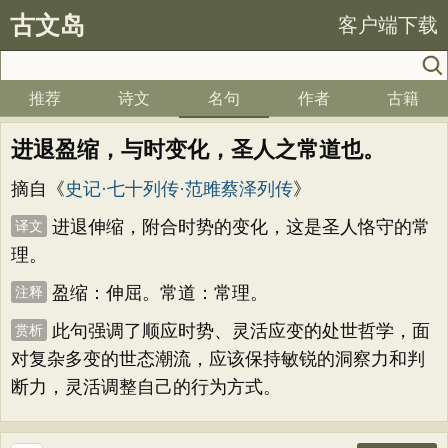
古文岛
客户端下载
推荐
诗文
名句
作者
古籍
进退盈缩，与时变化，圣人之常道也。
摘自《
史记·七十列传·范雎蔡泽列传
》
进退伸缩，附合时势的变化，这是圣人恪守的常
译文
理。
盈缩：伸屈。常道：常理。
注释
此句强调了顺应时势、灵活应变的处世哲学，面
赏析
对复杂多变的世态潮流，应该保持敏锐的洞察力和判
断力，灵活调整自己的行为方式。