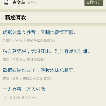
古文岛
立即打开
客户端
猜您喜欢
虎踞龙盘今胜昔，天翻地覆慨而慷。
毛泽东《七律·人民解放军占领南京》
独自莫凭栏，无限江山。别时容易见时难。
李煜《浪淘沙令·帘外雨潺潺》
欲把西湖比西子，淡妆浓抹总相宜。
苏轼《饮湖上初晴后雨二首·其二》
一人兴善，万人可激
《元史·列传·卷五十六》