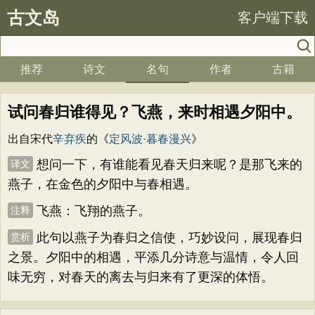
古文岛
客户端下载
推荐
诗文
名句
作者
古籍
试问春归谁得见？飞燕，来时相遇夕阳中。
出自宋代
辛弃疾
的《
定风波·暮春漫兴
》
想问一下，有谁能看见春天归来呢？是那飞来的
译文
燕子，在金色的夕阳中与春相遇。
飞燕：飞翔的燕子。
注释
此句以燕子为春归之信使，巧妙设问，展现春归
赏析
之景。夕阳中的相遇，平添几分诗意与温情，令人回
味无穷，对春天的离去与归来有了更深的体悟。