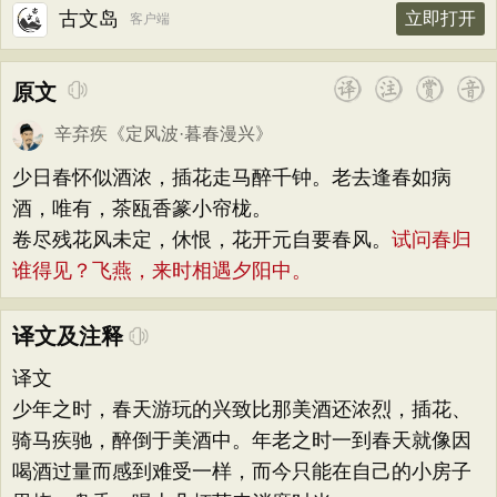
古文岛
立即打开
客户端
原文
辛弃疾
《
定风波·暮春漫兴
》
少日春怀似酒浓，插花走马醉千钟。老去逢春如病
酒，唯有，茶瓯香篆小帘栊。
卷尽残花风未定，休恨，花开元自要春风。
试问春归
谁得见？飞燕，来时相遇夕阳中。
译文及注释
译文
少年之时，春天游玩的兴致比那美酒还浓烈，插花、
骑马疾驰，醉倒于美酒中。年老之时一到春天就像因
喝酒过量而感到难受一样，而今只能在自己的小房子