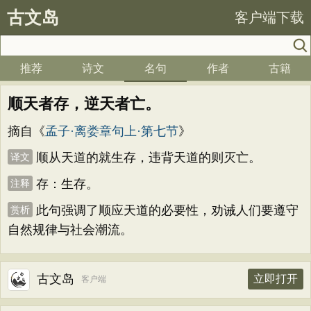
古文岛
客户端下载
推荐
诗文
名句
作者
古籍
顺天者存，逆天者亡。
摘自《
孟子·离娄章句上·第七节
》
顺从天道的就生存，违背天道的则灭亡。
译文
存：生存。
注释
此句强调了顺应天道的必要性，劝诫人们要遵守
赏析
自然规律与社会潮流。
古文岛
立即打开
客户端