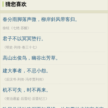
猜您喜欢
春分雨脚落声微，柳岸斜风带客归。
徐铉《七绝·苏醒》
君子不以冥冥堕行。
《明史·列传·卷三十七》
高山出俊鸟，幽谷出芳草。
建大事者，不忌小怨。
《后汉书·列传·冯岑贾列传》
机不可失，时不再来。
《资治通鉴·后晋纪·后晋纪三》