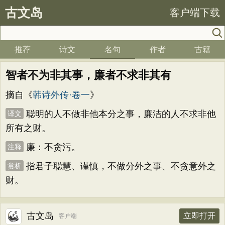
古文岛
客户端下载
推荐
诗文
名句
作者
古籍
智者不为非其事，廉者不求非其有
摘自《
韩诗外传·卷一
》
聪明的人不做非他本分之事，廉洁的人不求非他
译文
所有之财。
廉：不贪污。
注释
指君子聪慧、谨慎，不做分外之事、不贪意外之
赏析
财。
古文岛
立即打开
客户端