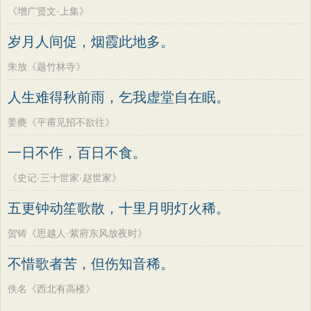
《增广贤文·上集》
岁月人间促，烟霞此地多。
朱放《题竹林寺》
人生难得秋前雨，乞我虚堂自在眠。
姜夔《平甫见招不欲往》
一日不作，百日不食。
《史记·三十世家·赵世家》
五更钟动笙歌散，十里月明灯火稀。
贺铸《思越人·紫府东风放夜时》
不惜歌者苦，但伤知音稀。
佚名《西北有高楼》