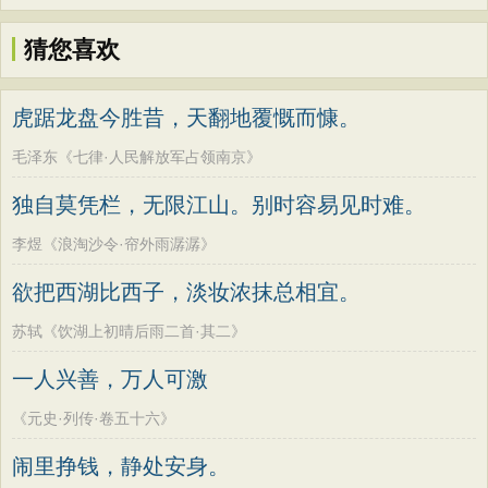
猜您喜欢
虎踞龙盘今胜昔，天翻地覆慨而慷。
毛泽东《七律·人民解放军占领南京》
独自莫凭栏，无限江山。别时容易见时难。
李煜《浪淘沙令·帘外雨潺潺》
欲把西湖比西子，淡妆浓抹总相宜。
苏轼《饮湖上初晴后雨二首·其二》
一人兴善，万人可激
《元史·列传·卷五十六》
闹里挣钱，静处安身。