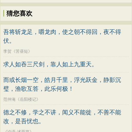
猜您喜欢
吾将斩龙足，嚼龙肉，使之朝不得回，夜不得
伏。
李贺《苦昼短》
求人如吞三尺剑，靠人如上九重天。
而或长烟一空，皓月千里，浮光跃金，静影沉
璧，渔歌互答，此乐何极！
范仲淹《岳阳楼记》
德之不修，学之不讲，闻义不能徙，不善不能
改，是吾忧也。
《论语·述而篇》