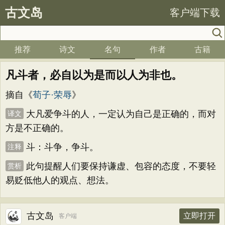
古文岛
客户端下载
推荐
诗文
名句
作者
古籍
凡斗者，必自以为是而以人为非也。
摘自《
荀子·荣辱
》
大凡爱争斗的人，一定认为自己是正确的，而对
译文
方是不正确的。
斗：斗争，争斗。
注释
此句提醒人们要保持谦虚、包容的态度，不要轻
赏析
易贬低他人的观点、想法。
古文岛
立即打开
客户端