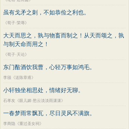
虽有戈矛之刺，不如恭俭之利也。
《荀子·荣辱》
大天而思之，孰与物畜而制之！从天而颂之，孰
与制天命而用之！
《荀子·天论》
东门酤酒饮我曹，心轻万事如鸿毛。
李颀《送陈章甫》
小轩独坐相思处，情绪好无聊。
石孝友《眼儿媚·愁云淡淡雨潇潇》
一春梦雨常飘瓦，尽日灵风不满旗。
李商隐《重过圣女祠》