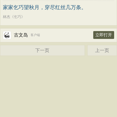
老子
史记
中庸
礼记
尚书
晋书
高适
方干
李峤
赵嘏
贺铸
郑谷
家家乞巧望秋月，穿尽红丝几万条。
左传
论衡
管子
说苑
列子
国语
郑燮
张说
张炎
白居易
辛弃疾
林杰《乞巧》
节日
春节
元宵节
寒食节
清明节
李清照
刘禹锡
李商隐
陶渊明
端午节
七夕节
中秋节
重阳节
孟浩然
柳宗元
王安石
欧阳修
古文岛
立即打开
客户端
韩非子
罗织经
菜根谭
红楼梦
韦应物
温庭筠
刘长卿
王昌龄
弟子规
战国策
后汉书
淮南子
下一页
上一页
杨万里
诸葛亮
范仲淹
陆龟蒙
商君书
水浒传
西游记
晏几道
周邦彦
杜荀鹤
吴文英
格言联璧
围炉夜话
增广贤文
马致远
皮日休
左丘明
张九龄
吕氏春秋
文心雕龙
醒世恒言
权德舆
黄庭坚
司马迁
皇甫冉
警世通言
幼学琼林
小窗幽记
卓文君
文天祥
刘辰翁
陈子昂
三国演义
贞观政要
纳兰性德