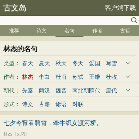
古文岛
客户端下载
推荐
诗文
名句
作者
古籍
林杰的名句
类型：
春天
夏天
秋天
冬天
爱国
写雪
思念
爱情
思乡
离别
月亮
梅花
作者：
林杰
李白
杜甫
苏轼
王维
杜牧
励志
荷花
写雨
友情
感恩
写风
陆游
李煜
元稹
韩愈
岑参
齐己
朝代：
先秦
两汉
魏晋
南北朝
隋代
唐代
西湖
读书
菊花
长江
黄河
竹子
贾岛
柳永
曹操
李贺
曹植
张籍
五代
宋代
金朝
元代
明代
清代
形式：
诗文
古籍
谚语
对联
哲理
泰山
边塞
柳树
写鸟
桃花
孟郊
皎然
许浑
罗隐
贯休
韦庄
老师
母亲
伤感
田园
写云
庐山
屈原
王勃
张祜
王建
晏殊
岳飞
七夕今宵看碧霄，牵牛织女渡河桥。
山水
星星
荀子
孟子
论语
墨子
姚合
卢纶
秦观
钱起
朱熹
韩偓
林杰《乞巧》