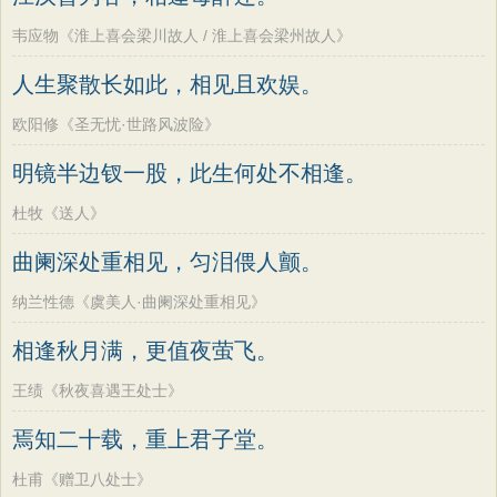
韦应物《淮上喜会梁川故人 / 淮上喜会梁州故人》
人生聚散长如此，相见且欢娱。
欧阳修《圣无忧·世路风波险》
明镜半边钗一股，此生何处不相逢。
杜牧《送人》
曲阑深处重相见，匀泪偎人颤。
纳兰性德《虞美人·曲阑深处重相见》
相逢秋月满，更值夜萤飞。
王绩《秋夜喜遇王处士》
焉知二十载，重上君子堂。
杜甫《赠卫八处士》