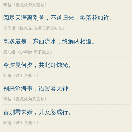
李益《喜见外弟又言别》
阅尽天涯离别苦，不道归来，零落花如许。
王国维《蝶恋花·阅尽天涯离别苦》
离多最是，东西流水，终解两相逢。
晏几道《少年游·离多最是》
今夕复何夕，共此灯烛光。
杜甫《赠卫八处士》
别来沧海事，语罢暮天钟。
李益《喜见外弟又言别》
昔别君未婚，儿女忽成行。
杜甫《赠卫八处士》