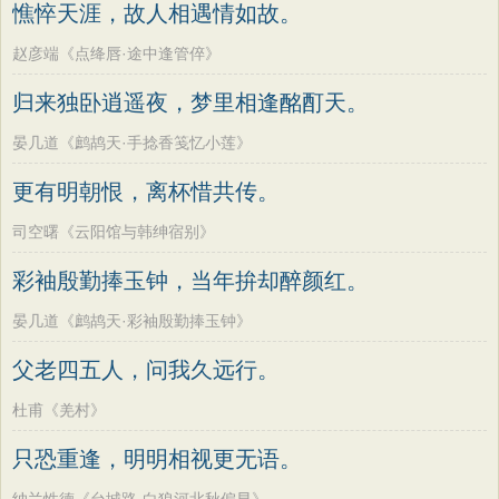
憔悴天涯，故人相遇情如故。
赵彦端《点绛唇·途中逢管倅》
归来独卧逍遥夜，梦里相逢酩酊天。
晏几道《鹧鸪天·手捻香笺忆小莲》
更有明朝恨，离杯惜共传。
司空曙《云阳馆与韩绅宿别》
彩袖殷勤捧玉钟，当年拚却醉颜红。
晏几道《鹧鸪天·彩袖殷勤捧玉钟》
父老四五人，问我久远行。
杜甫《羌村》
只恐重逢，明明相视更无语。