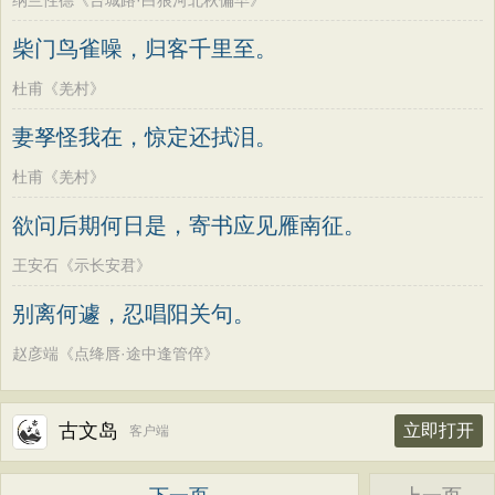
纳兰性德《台城路·白狼河北秋偏早》
柴门鸟雀噪，归客千里至。
杜甫《羌村》
妻孥怪我在，惊定还拭泪。
杜甫《羌村》
欲问后期何日是，寄书应见雁南征。
王安石《示长安君》
别离何遽，忍唱阳关句。
赵彦端《点绛唇·途中逢管倅》
古文岛
立即打开
客户端