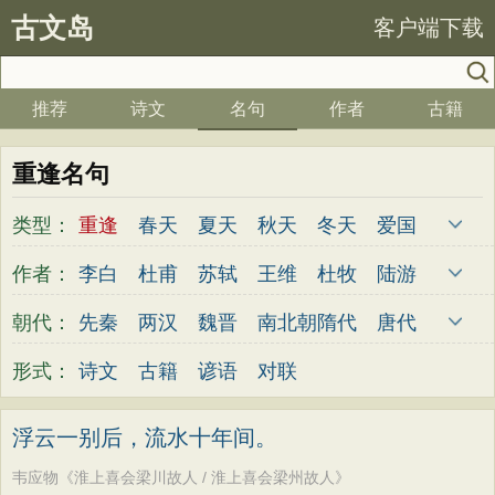
古文岛
客户端下载
推荐
诗文
名句
作者
古籍
重逢名句
类型：
重逢
春天
夏天
秋天
冬天
爱国
写雪
思念
爱情
思乡
离别
月亮
作者：
李白
杜甫
苏轼
王维
杜牧
陆游
梅花
励志
荷花
写雨
友情
感恩
李煜
元稹
韩愈
岑参
齐己
贾岛
朝代：
先秦
两汉
魏晋
南北朝
隋代
唐代
写风
西湖
读书
菊花
长江
黄河
柳永
曹操
李贺
曹植
张籍
孟郊
五代
宋代
金朝
元代
明代
清代
形式：
诗文
古籍
谚语
对联
竹子
哲理
泰山
边塞
柳树
写鸟
皎然
许浑
罗隐
贯休
韦庄
屈原
桃花
老师
母亲
伤感
田园
写云
王勃
张祜
王建
晏殊
岳飞
姚合
浮云一别后，流水十年间。
庐山
山水
星星
荀子
孟子
论语
卢纶
秦观
钱起
朱熹
韩偓
高适
韦应物《淮上喜会梁川故人 / 淮上喜会梁州故人》