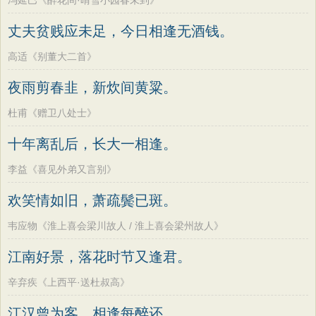
冯延巳《醉花间·晴雪小园春未到》
丈夫贫贱应未足，今日相逢无酒钱。
高适《别董大二首》
夜雨剪春韭，新炊间黄粱。
杜甫《赠卫八处士》
十年离乱后，长大一相逢。
李益《喜见外弟又言别》
欢笑情如旧，萧疏鬓已斑。
韦应物《淮上喜会梁川故人 / 淮上喜会梁州故人》
江南好景，落花时节又逢君。
辛弃疾《上西平·送杜叔高》
江汉曾为客，相逢每醉还。