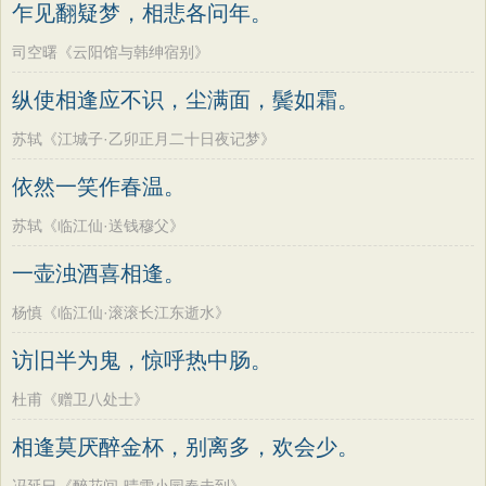
乍见翻疑梦，相悲各问年。
司空曙《云阳馆与韩绅宿别》
纵使相逢应不识，尘满面，鬓如霜。
苏轼《江城子·乙卯正月二十日夜记梦》
依然一笑作春温。
苏轼《临江仙·送钱穆父》
一壶浊酒喜相逢。
杨慎《临江仙·滚滚长江东逝水》
访旧半为鬼，惊呼热中肠。
杜甫《赠卫八处士》
相逢莫厌醉金杯，别离多，欢会少。