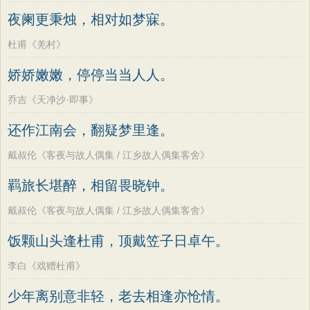
夜阑更秉烛，相对如梦寐。
杜甫《羌村》
娇娇嫩嫩，停停当当人人。
乔吉《天净沙·即事》
还作江南会，翻疑梦里逢。
戴叔伦《客夜与故人偶集 / 江乡故人偶集客舍》
羁旅长堪醉，相留畏晓钟。
戴叔伦《客夜与故人偶集 / 江乡故人偶集客舍》
饭颗山头逢杜甫，顶戴笠子日卓午。
李白《戏赠杜甫》
少年离别意非轻，老去相逢亦怆情。