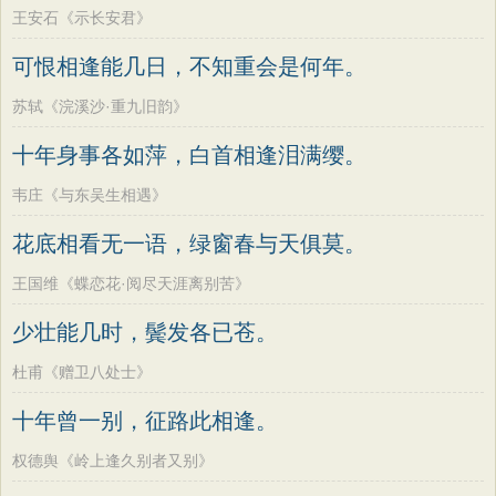
王安石《示长安君》
可恨相逢能几日，不知重会是何年。
苏轼《浣溪沙·重九旧韵》
十年身事各如萍，白首相逢泪满缨。
韦庄《与东吴生相遇》
花底相看无一语，绿窗春与天俱莫。
王国维《蝶恋花·阅尽天涯离别苦》
少壮能几时，鬓发各已苍。
杜甫《赠卫八处士》
十年曾一别，征路此相逢。
权德舆《岭上逢久别者又别》