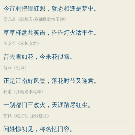
墨子
老子
史记
中庸
礼记
尚书
方干
李峤
赵嘏
贺铸
郑谷
郑燮
今宵剩把银釭照，犹恐相逢是梦中。
晋书
左传
论衡
管子
说苑
列子
张说
张炎
白居易
辛弃疾
李清照
晏几道《鹧鸪天·彩袖殷勤捧玉钟》
国语
节日
春节
元宵节
寒食节
刘禹锡
李商隐
陶渊明
孟浩然
草草杯盘共笑语，昏昏灯火话平生。
清明节
端午节
七夕节
中秋节
柳宗元
王安石
欧阳修
韦应物
王安石《示长安君》
重阳节
韩非子
罗织经
菜根谭
温庭筠
刘长卿
王昌龄
杨万里
昔去雪如花，今来花似雪。
红楼梦
弟子规
战国策
后汉书
诸葛亮
范仲淹
陆龟蒙
晏几道
淮南子
商君书
水浒传
西游记
范云《别诗》
周邦彦
杜荀鹤
吴文英
马致远
格言联璧
围炉夜话
增广贤文
正是江南好风景，落花时节又逢君。
皮日休
左丘明
张九龄
权德舆
吕氏春秋
文心雕龙
醒世恒言
黄庭坚
司马迁
皇甫冉
卓文君
杜甫《江南逢李龟年》
警世通言
幼学琼林
小窗幽记
文天祥
刘辰翁
陈子昂
一别都门三改火，天涯踏尽红尘。
三国演义
贞观政要
纳兰性德
苏轼《临江仙·送钱穆父》
问姓惊初见，称名忆旧容。