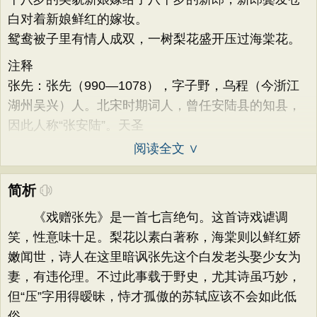
白对着新娘鲜红的嫁妆。
鸳鸯被子里有情人成双，一树梨花盛开压过海棠花。
注释
张先：张先（990—1078），字子野，乌程（今浙江
湖州吴兴）人。北宋时期词人，曾任安陆县的知县，
因此人称“张安陆”。天圣
阅读全文 ∨
简析
《戏赠张先》是一首七言绝句。这首诗戏谑调
笑，性意味十足。梨花以素白著称，海棠则以鲜红娇
嫩闻世，诗人在这里暗讽张先这个白发老头娶少女为
妻，有违伦理。不过此事载于野史，尤其诗虽巧妙，
但“压”字用得暧昧，恃才孤傲的苏轼应该不会如此低
俗。