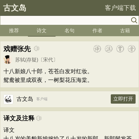
古文岛
客户端下载
推荐
诗文
名句
作者
古籍
戏赠张先
苏轼(存疑)
〔宋代〕
十八新娘八十郎，苍苍白发对红妆。
鸳鸯被里成双夜，一树梨花压海棠。
古文岛
立即打开
客户端
译文及注释
译文
十八岁的美貌新娘嫁给了八十岁的新郎，新郎鬓发苍