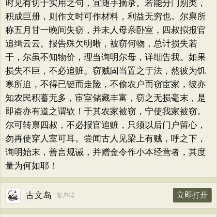
时见有切于实用之句，宜随手摘录。若能分门别类，
积成巨册，则作文时可作材料，利益无穷也。尔禀所
称五月甘一晚间失窃，并未人母亲卧室，四叔拟报官
追缉云云。报告殊欠明晰，被窃何物，总计损失若
干，尔虽不知物价，理当询明尔母，详细告我。如果
损失不巨，不必追赃。窃贼固当置之于法，然彼为饥
寒所迫，不得已铤而走险，不偷农户而窃宦家，彼亦
知农民积蓄无多，宦室储藏丰富，窃之无损毫末，是
即盗亦有道之谓欤！于其农家被窃，宁使我家被窃。
尔可转禀四叔，不必报官追赃，只须以后门户留心，
勿再使穿人室可耳。尝闻古人见梁上有贼，呼之下，
询明始末，善言规诫，并赠金令作小本经营者，其度
量为何如耶！
古文岛
立即打开
客户端