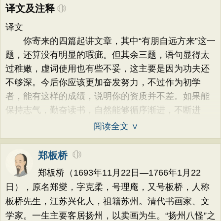
译文及注释
译文
你寄来的四篇起讲文章，其中“有朋自远方来”这一
题，还算没有明显的瑕疵。但其余三题，语句显得太
过稚嫩，虚词使用也有些不妥，这主要是因为功夫还
不够深。今后你应该更加奋发努力，不过作为初学
者，能有这样的成绩，说明你的资质并不差。如果能
保持志气，勤奋读书，自然能够循序渐进，不断进
阅读全文 ∨
郑板桥
郑板桥（1693年11月22日—1766年1月22
日），原名郑燮，字克柔，号理庵，又号板桥，人称
板桥先生，江苏兴化人，祖籍苏州。清代书画家、文
学家。一生主要客居扬州，以卖画为生。“扬州八怪”之