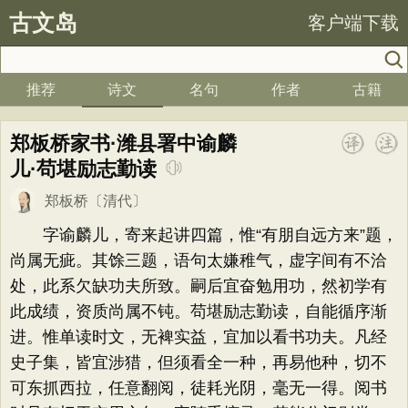
古文岛
客户端下载
推荐
诗文
名句
作者
古籍
郑板桥家书·潍县署中谕麟
儿·苟堪励志勤读
郑板桥
〔清代〕
字谕麟儿，寄来起讲四篇，惟“有朋自远方来”题，
尚属无疵。其馀三题，语句太嫌稚气，虚字间有不洽
处，此系欠缺功夫所致。嗣后宜奋勉用功，然初学有
此成绩，资质尚属不钝。苟堪励志勤读，自能循序渐
进。惟单读时文，无裨实益，宜加以看书功夫。凡经
史子集，皆宜涉猎，但须看全一种，再易他种，切不
可东抓西拉，任意翻阅，徒耗光阴，毫无一得。阅书