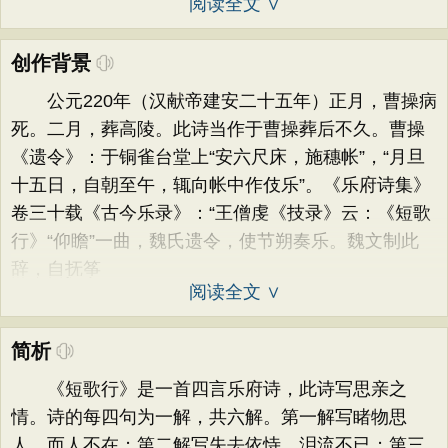
阅读全文 ∨
创作背景
公元220年（汉献帝建安二十五年）正月，曹操病
死。二月，葬高陵。此诗当作于曹操葬后不久。曹操
《遗令》：于铜雀台堂上“安六尺床，施穗帐”，“月旦
十五日，自朝至午，辄向帐中作伎乐”。《乐府诗集》
卷三十载《古今乐录》：“王僧虔《技录》云：《短歌
行》“仰瞻”一曲，魏氏遗令，使节朔奏乐。魏文制此
辞，自抚筝
阅读全文 ∨
简析
《短歌行》是一首四言乐府诗，此诗写思亲之
情。诗的每四句为一解，共六解。第一解写睹物思
人，而人不在；第二解写失去依恃，泪流不已；第三