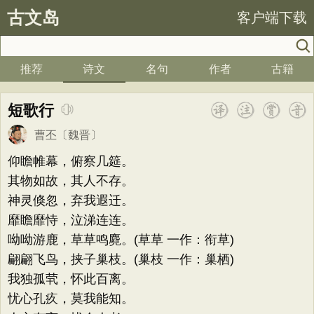
古文岛
客户端下载
推荐
诗文
名句
作者
古籍
短歌行
曹丕
〔魏晋〕
仰瞻帷幕，俯察几筵。
其物如故，其人不存。
神灵倏忽，弃我遐迁。
靡瞻靡恃，泣涕连连。
呦呦游鹿，草草鸣麑。(草草 一作：衔草)
翩翩飞鸟，挟子巢枝。(巢枝 一作：巢栖)
我独孤茕，怀此百离。
忧心孔疚，莫我能知。