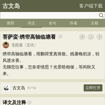
古文岛
客户端下载
推荐
诗文
名句
作者
古籍
菩萨蛮·绣帘高轴临塘看
毛熙震
〔五代〕
绣帘高轴临塘看，雨翻荷芰真珠散。残暑晚初凉，轻
风渡水香。
无聊悲往事，怎奈牵情思？光景暗相催，等闲秋又
来。
古文岛
立即打开
客户端
译文及注释