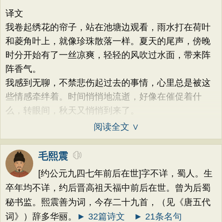
译文
我卷起绣花的帘子，站在池塘边观看，雨水打在荷叶
和菱角叶上，就像珍珠散落一样。夏天的尾声，傍晚
时分开始有了一丝凉爽，轻轻的风吹过水面，带来阵
阵香气。
我感到无聊，不禁悲伤起过去的事情，心里总是被这
些情感牵绊着。时间悄悄地流逝，好像在催促着什
么，转眼间，秋天又悄悄到来了。
阅读全文 ∨
毛熙震
[约公元九四七年前后在世]字不详，蜀人。生
卒年均不详，约后晋高祖天福中前后在世。曾为后蜀
秘书监。熙震善为词，今存二十九首，（见《唐五代
词》）辞多华丽。
► 32篇诗文
► 21条名句