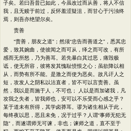
子矣。若曰吾昔已如此，今虽改过而从善，将人不信
我，且无赎于前过，反怀羞涩疑沮，而甘心于污浊终
焉，则吾亦绝望尔矣。
责善
“责善，朋友之道”；然须“忠告而善道之”，悉其忠
爱，致其婉曲，使彼闻之而可从，绎之而可改，有所
感而无所怒，乃为善耳。若先暴白其过恶，痛毁极
诋，使无所容，彼将发其愧耻愤恨之心；虽欲降以相
从，而势有所不能。是激之而使为恶矣。故凡讦人之
短，攻发人之阴私以沽直者，皆不可以言责善。虽
然，我以是而施于人，不可也； 人以是而加诸我，凡
攻我之失者，皆我师也，安可以不乐受而心感之乎？
某于道未有所得，其学卤莽耳。谬为诸生相从于此，
每终夜以思，恶且未免，况于过乎？人谓“事师无犯无
隐”，而遂谓师无可谏，非也；谏师之道，直不至于