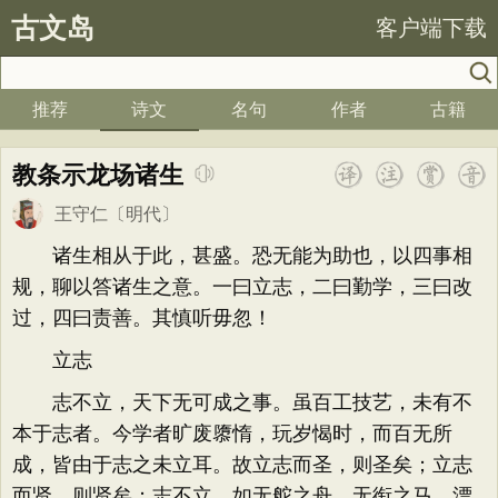
古文岛
客户端下载
推荐
诗文
名句
作者
古籍
教条示龙场诸生
王守仁
〔明代〕
诸生相从于此，甚盛。恐无能为助也，以四事相
规，聊以答诸生之意。一曰立志，二曰勤学，三曰改
过，四曰责善。其慎听毋忽！
立志
志不立，天下无可成之事。虽百工技艺，未有不
本于志者。今学者旷废隳惰，玩岁愒时，而百无所
成，皆由于志之未立耳。故立志而圣，则圣矣；立志
而贤，则贤矣；志不立，如无舵之舟，无衔之马，漂