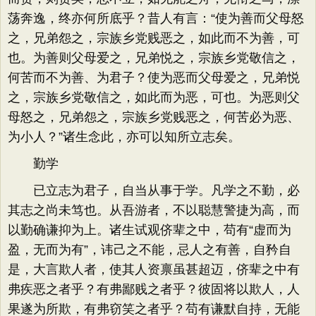
荡奔逸，终亦何所底乎？昔人有言：“使为善而父母怒
之，兄弟怨之，宗族乡党贱恶之，如此而不为善，可
也。为善则父母爱之，兄弟悦之，宗族乡党敬信之，
何苦而不为善、为君子？使为恶而父母爱之，兄弟悦
之，宗族乡党敬信之，如此而为恶，可也。为恶则父
母怒之，兄弟怨之，宗族乡党贱恶之，何苦必为恶、
为小人？”诸生念此，亦可以知所立志矣。
勤学
已立志为君子，自当从事于学。凡学之不勤，必
其志之尚未笃也。从吾游者，不以聪慧警捷为高，而
以勤确谦抑为上。诸生试观侪辈之中，苟有“虚而为
盈，无而为有”，讳己之不能，忌人之有善，自矜自
是，大言欺人者，使其人资禀虽甚超迈，侪辈之中有
弗疾恶之者乎？有弗鄙贱之者乎？彼固将以欺人，人
果遂为所欺，有弗窃笑之者乎？苟有谦默自持，无能