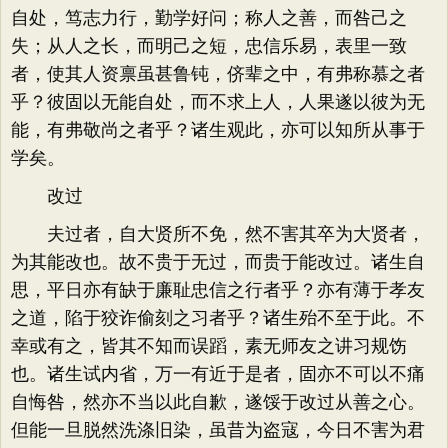
自处，笃志力行，勤学好问；称人之善，而咎己之
失；从人之长，而明己之短，忠信乐易，表里一致
者，使其人资禀虽甚鲁钝，侪辈之中，有弗称慕之者
乎？彼固以无能自处，而不求上人，人果遂以彼为无
能，有弗敬尚之者乎？诸生观此，亦可以知所从事于
学矣。
改过
夫过者，自大贤所不免，然不害其卒为大贤者，
为其能改也。故不贵于无过，而贵于能改过。诸生自
思，平日亦有缺于廉耻忠信之行者乎？亦有薄于孝友
之道，陷于狡诈偷刻之习者乎？诸生殆不至于此。不
幸或有之，皆其不知而误蹈，素无师友之讲习规饬
也。诸生试内省，万一有近于是者，固亦不可以不痛
自悔咎，然亦不当以此自歉，遂馁于改过从善之心。
但能一旦脱然洗涤旧染，虽昔为盗寇，今日不害为君