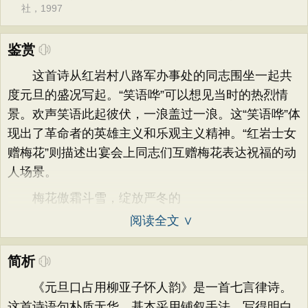
社，1997
鉴赏
这首诗从红岩村八路军办事处的同志围坐一起共
度元旦的盛况写起。“笑语哗”可以想见当时的热烈情
景。欢声笑语此起彼伏，一浪盖过一浪。这“笑语哗”体
现出了革命者的英雄主义和乐观主义精神。“红岩士女
赠梅花”则描述出宴会上同志们互赠梅花表达祝福的动
人场景。
梅花傲霜斗雪，绽放严冬的
阅读全文 ∨
简析
《元旦口占用柳亚子怀人韵》是一首七言律诗。
这首诗语句朴质无华，基本采用铺叙手法，写得明白