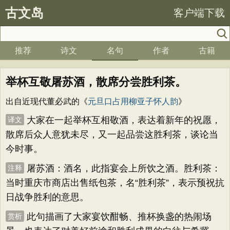
古文岛
客户端下载
推荐
诗文
名句
作者
古籍
举杯互敬屠苏酒，散席分尝胜利茶。
出自近现代董必武的《
元旦口占用柳亚子怀人韵
》
大家在一起举杯互相敬酒，表达着新年的祝愿，
译文
散席后众人意犹未尽，又一起品尝这胜利茶，谈论当
今时事。
屠苏酒：酒名，此指宴会上所饮之酒。胜利茶：
注释
当时重庆市商店出售纸包茶，名“胜利茶”，表示预祝抗
日战争胜利的意思。
此句描画了大家宴饮酣畅、推杯换盏的热闹场
赏析