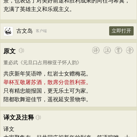
景，也表达了对美好前途和胜利成果的向往与希冀，
充满了英雄主义和乐观主义。
古文岛
立即打开
客户端
原文
董必武
《
元旦口占用柳亚子怀人韵
》
共庆新年笑语哗，红岩士女赠梅花。
举杯互敬屠苏酒，散席分尝胜利茶。
只有精忠能报国，更无乐土可为家。
陪都歌舞迎佳节，遥祝延安景物华。
译文及注释
译文