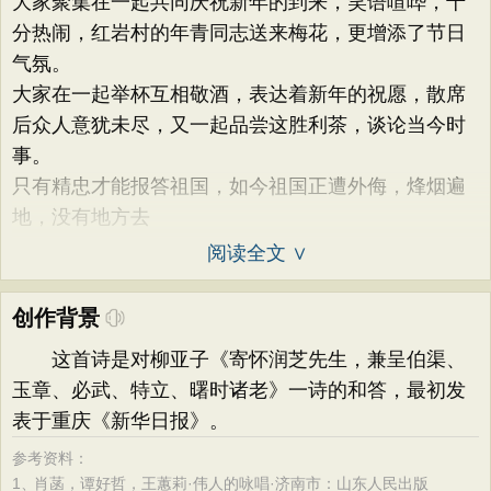
大家聚集在一起共同庆祝新年的到来，笑语喧哗，十
分热闹，红岩村的年青同志送来梅花，更增添了节日
气氛。
大家在一起举杯互相敬酒，表达着新年的祝愿，散席
后众人意犹未尽，又一起品尝这胜利茶，谈论当今时
事。
只有精忠才能报答祖国，如今祖国正遭外侮，烽烟遍
地，没有地方去
阅读全文 ∨
创作背景
这首诗是对柳亚子《寄怀润芝先生，兼呈伯渠、
玉章、必武、特立、曙时诸老》一诗的和答，最初发
表于重庆《新华日报》。
参考资料：
1、
肖菡，谭好哲，王蕙莉·伟人的咏唱·济南市：山东人民出版