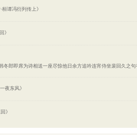
传·桓谭冯衍列传上》
回》
韩冬郎即席为诗相送一座尽惊他日余方追吟连宵侍坐裴回久之句
·一夜东风》
五回》