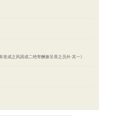
有老成之风因成二绝寄酬兼呈畏之员外·其一》