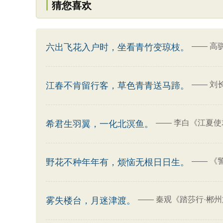
猜您喜欢
——
高
六出飞花入户时，坐看青竹变琼枝。
——
刘
江春不肯留行客，草色青青送马蹄。
——
李白《江夏使
希君生羽翼，一化北溟鱼。
——
《
野花不种年年有，烦恼无根日日生。
——
秦观《踏莎行·郴
雾失楼台，月迷津渡。