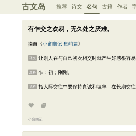
古文岛
推荐
诗文
名句
古籍
作者
有乍交之欢易，无久处之厌难。
摘自《
小窗幽记·集峭篇
》
让别人在与自己初次相交时就产生好感很容易
译文
乍：初；刚刚。
注释
指人际交往中要保持真诚和坦率，在长期交往
赏析
小窗幽记