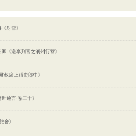
骈《对雪》
长卿《送李判官之润州行营》
君叔席上赠史郎中》
警世通言·卷二十》
州旅舍》