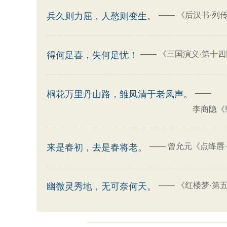
——
《后汉书·列
兵久则力屈，人愁则变生。
——
《三国演义·第十四
得何足喜，失何足忧！
——
桐花万里丹山路，雏凤清于老凤声。
李商隐《
——
曾允元《点绛唇
来是春初，去是春将老。
——
《红楼梦·第
幽微灵秀地，无可奈何天。