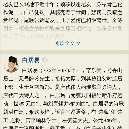
老友已长眠地下近十年；颈联设想老友一身枯骨已化
作泥土，自己徒剩一具躯壳寄于世间，悲切与孤寂之
意毕见；尾联告诉老友，儿子爱婿已相继离世。全诗
用梦中相会之愉悦和醒来之痛苦相对比，以乐景衬哀
情，更突出了对故人的思念
阅读全文 ∨
白居易
白居易（772年－846年），字乐天，号香山
居士，又号醉吟先生，祖籍太原，到其曾祖父时迁居
下邽，生于河南新郑。是唐代伟大的现实主义诗人，
唐代三大诗人之一。白居易与元稹共同倡导新乐府运
动，世称“元白”，与刘禹锡并称“刘白”。白居易的诗歌
题材广泛，形式多样，语言平易通俗，有“诗魔”和“诗
王”之称。官至翰林学士、左赞善大夫。公元846年，
白居易在洛阳逝世，葬于香山。有《白氏长庆集》传