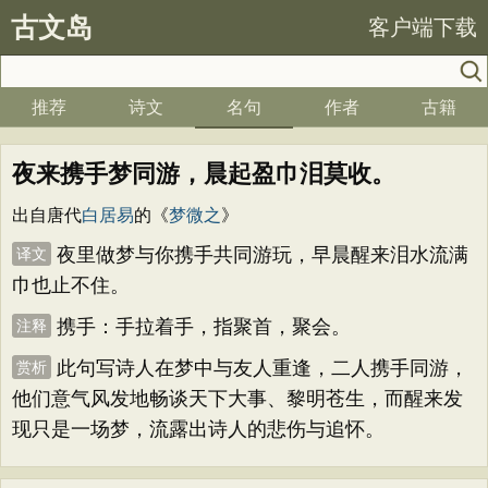
古文岛
客户端下载
推荐
诗文
名句
作者
古籍
夜来携手梦同游，晨起盈巾泪莫收。
出自唐代
白居易
的《
梦微之
》
夜里做梦与你携手共同游玩，早晨醒来泪水流满
译文
巾也止不住。
携手：手拉着手，指聚首，聚会。
注释
此句写诗人在梦中与友人重逢，二人携手同游，
赏析
他们意气风发地畅谈天下大事、黎明苍生，而醒来发
现只是一场梦，流露出诗人的悲伤与追怀。