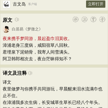
古文岛
立即打开
客户端
原文
白居易
《
梦微之
》
夜来携手梦同游，晨起盈巾泪莫收。
漳浦老身三度病，咸阳宿草八回秋。
君埋泉下泥销骨，我寄人间雪满头。
阿卫韩郎相次去，夜台茫昧得知不？
译文及注释
译文
夜里做梦与你携手共同游玩，早晨醒来泪水流满巾也
止不住。
在漳浦我多次生病，长安城草生草长已经八个年头。