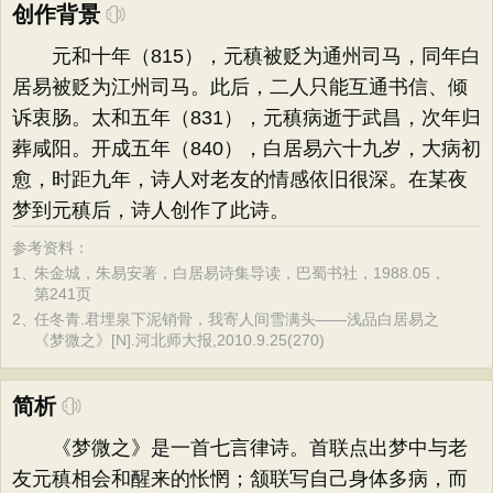
创作背景
元和十年（815），元稹被贬为通州司马，同年白
居易被贬为江州司马。此后，二人只能互通书信、倾
诉衷肠。太和五年（831），元稹病逝于武昌，次年归
葬咸阳。开成五年（840），白居易六十九岁，大病初
愈，时距九年，诗人对老友的情感依旧很深。在某夜
梦到元稹后，诗人创作了此诗。
参考资料：
1、
朱金城，朱易安著，白居易诗集导读，巴蜀书社，1988.05，
第241页
2、
任冬青.君埋泉下泥销骨，我寄人间雪满头——浅品白居易之
《梦微之》[N].河北师大报,2010.9.25(270)
简析
《梦微之》是一首七言律诗。首联点出梦中与老
友元稹相会和醒来的怅惘；颔联写自己身体多病，而