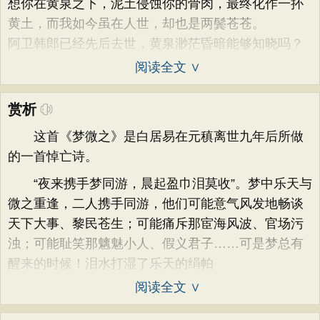
想你在黄泉之下，泥土侵蚀你的骨肉，最终化作一抔
黄土，而我如今虽在人世，却也是两鬓苍苍。
阿卫韩郎已经先后去世，黄泉渺茫昏暗能够知晓吗？
阅读全文 ∨
赏析
这首《梦微之》是白居易在元稹离世九年后所做
的一首悼亡诗。
“夜来携手梦同游，晨起盈巾泪莫收”。梦中乐天与
微之重逢，二人携手同游，他们可能意气风发地畅谈
天下大事、黎民苍生；可能痛斥那宦海风波、官场污
浊；可能耻笑那魑魅小人、假义君子……可是梦总有
醒来的时候！泪水打湿了乐天的绢帕
阅读全文 ∨