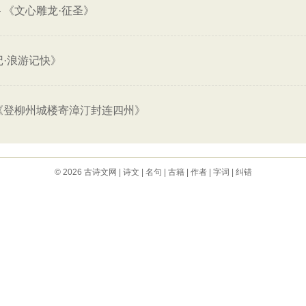
—
《文心雕龙·征圣》
·浪游记快》
《登柳州城楼寄漳汀封连四州》
© 2026
古诗文网
|
诗文
|
名句
|
古籍
|
作者
|
字词
|
纠错