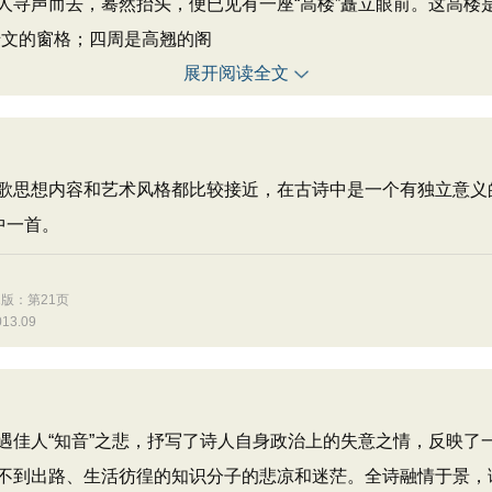
声而去，蓦然抬头，便已见有一座“高楼”矗立眼前。这高楼是
绮文的窗格；四周是高翘的阁
展开阅读全文
歌思想内容和艺术风格都比较接近，在古诗中是一个有独立意义
中一首。
版：第21页
3.09
遇佳人“知音”之悲，抒写了诗人自身政治上的失意之情，反映了
不到出路、生活彷徨的知识分子的悲凉和迷茫。全诗融情于景，