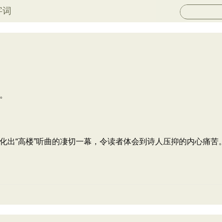
字词
。
化出“高楼”听曲的凄切一幕，令读者体会到诗人压抑的内心痛苦