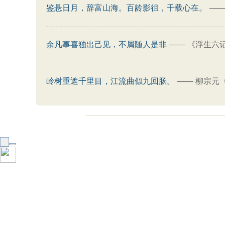
鉴悬日月，辞富山海。百龄影徂，千载心在。
—
余凡事喜独出己见，不屑随人是非
——
《浮生六记
岭树重遮千里目，江流曲似九回肠。
——
柳宗元