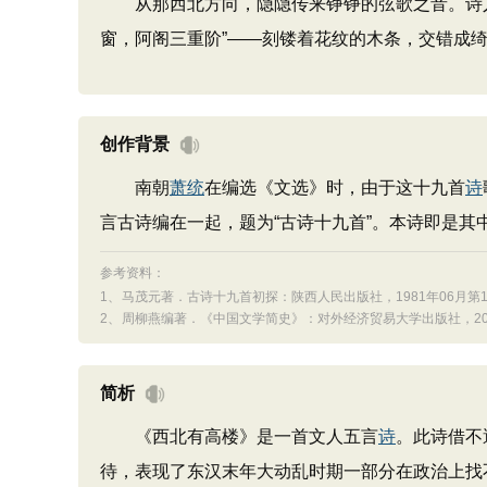
从那西北方向，隐隐传来铮铮的弦歌之音。诗人寻
窗，阿阁三重阶”——刻镂着花纹的木条，交错成
创作背景
南朝
萧统
在编选《文选》时，由于这十九首
诗
言古诗编在一起，题为“古诗十九首”。本诗即是其
参考资料：
1、
马茂元著．古诗十九首初探：陕西人民出版社，1981年06月第1
2、
周柳燕编著．《中国文学简史》：对外经济贸易大学出版社，201
简析
《西北有高楼》是一首文人五言
诗
。此诗借不
待，表现了东汉末年大动乱时期一部分在政治上找