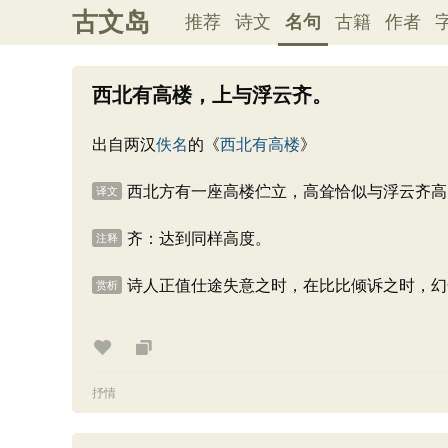
古文岛
推荐
诗文
名句
古籍
作者
西北有高楼，上与浮云齐。
出自两汉
佚名
的《
西北有高楼
》
西北方有一座高楼伫立，高耸恰似与浮云齐高
译文
齐：达到同样高度。
注释
诗人正值仕途失意之时，在比比倾诉之时，幻
赏析
抒情