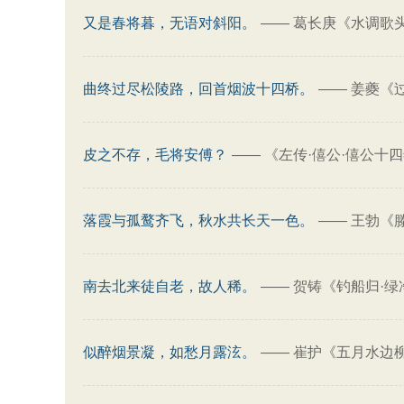
又是春将暮，无语对斜阳。
——
葛长庚《水调歌头
曲终过尽松陵路，回首烟波十四桥。
——
姜夔《
皮之不存，毛将安傅？
——
《左传·僖公·僖公十
落霞与孤鹜齐飞，秋水共长天一色。
——
王勃《
南去北来徒自老，故人稀。
——
贺铸《钓船归·绿
似醉烟景凝，如愁月露泫。
——
崔护《五月水边