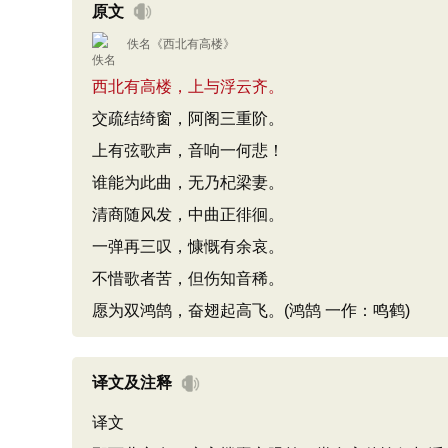
原文
佚名
《
西北有高楼
》
西北有高楼，上与浮云齐。
交疏结绮窗，阿阁三重阶。
上有弦歌声，音响一何悲！
谁能为此曲，无乃杞梁妻。
清商随风发，中曲正徘徊。
一弹再三叹，慷慨有余哀。
不惜歌者苦，但伤知音稀。
愿为双鸿鹄，奋翅起高飞。(鸿鹄 一作：鸣鹤)
译文及注释
译文