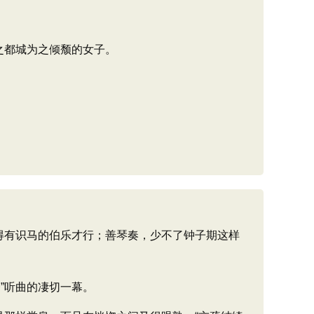
之都城为之倾颓的女子。
得有识马的伯乐才行；善琴奏，少不了钟子期这样
”听曲的凄切一幕。