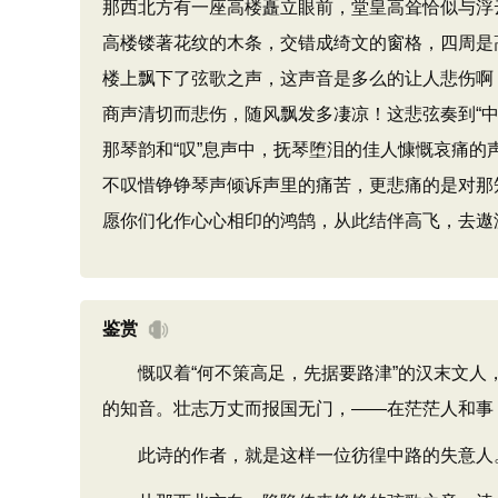
那西北方有一座高楼矗立眼前，堂皇高耸恰似与浮
高楼镂著花纹的木条，交错成绮文的窗格，四周是
楼上飘下了弦歌之声，这声音是多么的让人悲伤啊
商声清切而悲伤，随风飘发多凄凉！这悲弦奏到“中
那琴韵和“叹”息声中，抚琴堕泪的佳人慷慨哀痛的
不叹惜铮铮琴声倾诉声里的痛苦，更悲痛的是对那
愿你们化作心心相印的鸿鹄，从此结伴高飞，去遨
鉴赏
慨叹着“何不策高足，先据要路津”的汉末文人，
的知音。壮志万丈而报国无门，——在茫茫人和事
此诗的作者，就是这样一位彷徨中路的失意人。这