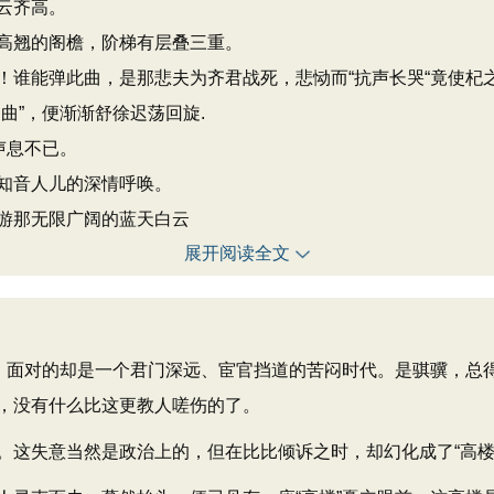
云齐高。
高翘的阁檐，阶梯有层叠三重。
！谁能弹此曲，是那悲夫为齐君战死，悲恸而“抗声长哭“竟使杞
曲”，便渐渐舒徐迟荡回旋.
声息不已。
知音人儿的深情呼唤。
游那无限广阔的蓝天白云
展开阅读全文
面对的却是一个君门深远、宦官挡道的苦闷时代。是骐骥，总
，没有什么比这更教人嗟伤的了。
失意当然是政治上的，但在比比倾诉之时，却幻化成了“高楼