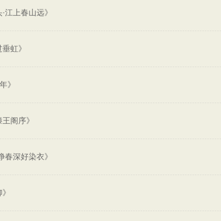
·江上春山远》
过垂虹》
四年》
滕王阁序》
净春深好染衣》
柳》