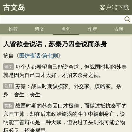
古文岛
客户端下载
推荐
诗文
名句
作者
古籍
人皆欲会说话，苏秦乃因会说而杀身
摘自《
围炉夜话·第七则
》
每个人都希望自己能说会道，但战国时期的苏秦
译文
就是因为自己口才太好，才招来杀身之祸。
苏秦：战国时期纵横家、外交家、谋略家。杀
注释
身：舍生，丧生。
战国时期的苏秦因口才极佳，而做过抵抗秦军的
赏析
六国主帅，却在后来政治旋涡的斗争中被刺身亡，说
明能言善辩虽是一种天赋，但说过了头则很可能会物
极必反，招来祸患。