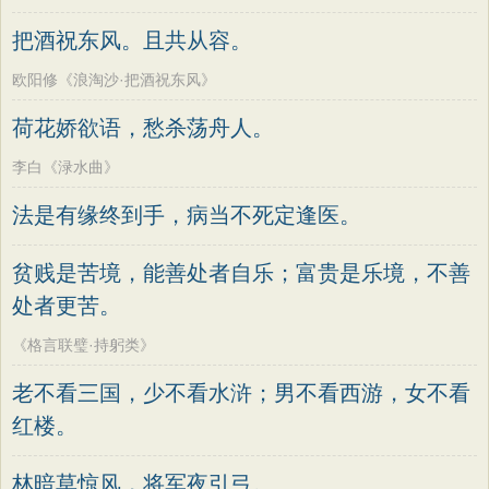
把酒祝东风。且共从容。
欧阳修《浪淘沙·把酒祝东风》
荷花娇欲语，愁杀荡舟人。
李白《渌水曲》
法是有缘终到手，病当不死定逢医。
贫贱是苦境，能善处者自乐；富贵是乐境，不善
处者更苦。
《格言联璧·持躬类》
老不看三国，少不看水浒；男不看西游，女不看
红楼。
林暗草惊风，将军夜引弓。