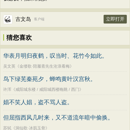
古文岛
立即打开
客户端
猜您喜欢
华表月明归夜鹤，叹当时、花竹今如此。
吴文英《金缕歌·陪履斋先生沧浪看梅》
鸟下绿芜秦苑夕，蝉鸣黄叶汉宫秋。
许浑《咸阳城东楼 / 咸阳城西楼晚眺 / 西门》
娼不笑人娼，盗不骂人盗。
但屈指西风几时来，又不道流年暗中偷换。
苏轼《洞仙歌·冰肌玉骨》